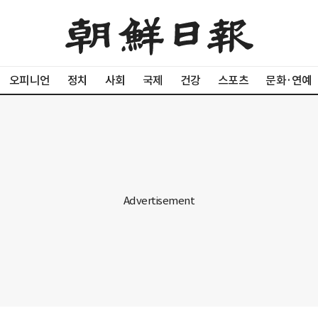
오피니언
정치
사회
국제
건강
스포츠
문화·연예