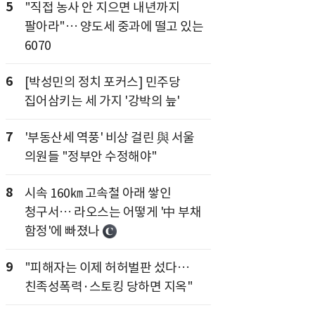
5
"직접 농사 안 지으면 내년까지
팔아라"… 양도세 중과에 떨고 있는
6070
6
[박성민의 정치 포커스] 민주당
집어삼키는 세 가지 '강박의 늪'
7
'부동산세 역풍' 비상 걸린 與 서울
의원들 "정부안 수정해야"
8
시속 160㎞ 고속철 아래 쌓인
청구서… 라오스는 어떻게 '中 부채
함정'에 빠졌나
9
"피해자는 이제 허허벌판 섰다…
친족성폭력·스토킹 당하면 지옥"