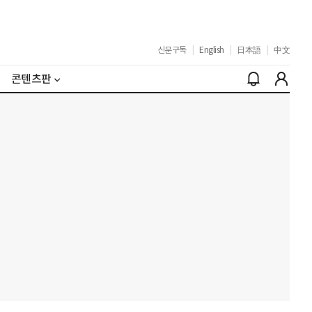
신문구독
|
English
|
日本語
|
中文
콘텐츠판