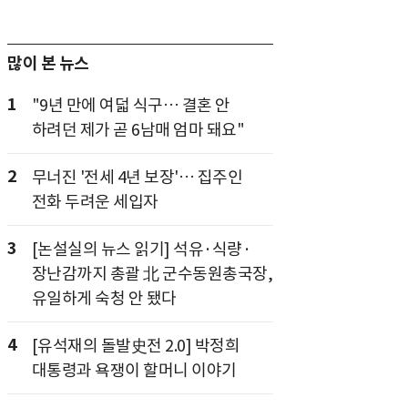
많이 본 뉴스
1
"9년 만에 여덟 식구… 결혼 안
하려던 제가 곧 6남매 엄마 돼요"
2
무너진 '전세 4년 보장'… 집주인
전화 두려운 세입자
3
[논설실의 뉴스 읽기] 석유·식량·
장난감까지 총괄 北 군수동원총국장,
유일하게 숙청 안 됐다
4
[유석재의 돌발史전 2.0] 박정희
대통령과 욕쟁이 할머니 이야기