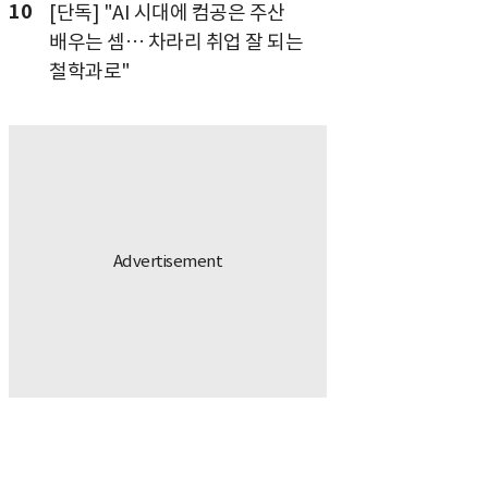
10
[단독] "AI 시대에 컴공은 주산
배우는 셈… 차라리 취업 잘 되는
철학과로"