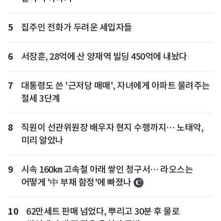
5
집주인 전화가 두려운 세입자들
6
서장훈, 28억에 산 양재역 빌딩 450억에 내놨다
7
대통령도 쓴 '근저당 매매', 자녀에게 아파트 물려주는
절세 3단계
8
직원이 선관위원장 배우자 현지 수행까지… 노태악,
미리 알았나
9
시속 160㎞ 고속철 아래 쌓인 청구서… 라오스는
어떻게 '中 부채 함정'에 빠졌나
10
62만세트 판매 넘었다, 뿌리고 30분 후 물로