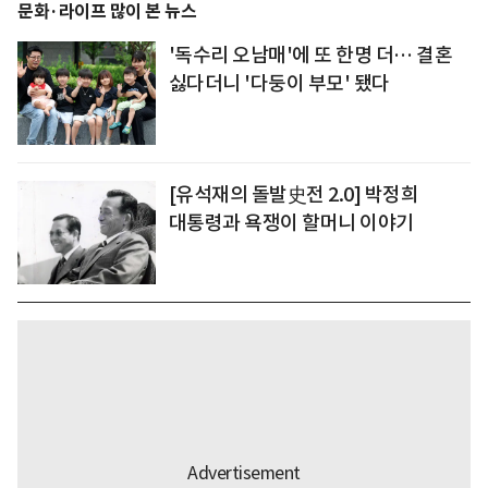
문화·라이프 많이 본 뉴스
'독수리 오남매'에 또 한명 더… 결혼
싫다더니 '다둥이 부모' 됐다
[유석재의 돌발史전 2.0] 박정희
대통령과 욕쟁이 할머니 이야기