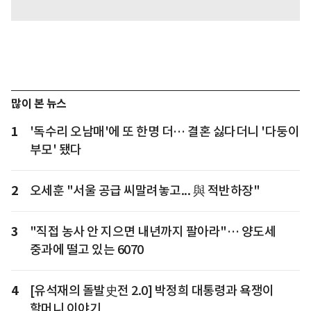
많이 본 뉴스
1
'독수리 오남매'에 또 한명 더… 결혼 싫다더니 '다둥이
부모' 됐다
2
오세훈 "서울 공급 씨말려놓고... 與 적반하장"
3
"직접 농사 안 지으면 내년까지 팔아라"… 양도세
중과에 떨고 있는 6070
4
[유석재의 돌발史전 2.0] 박정희 대통령과 욕쟁이
할머니 이야기