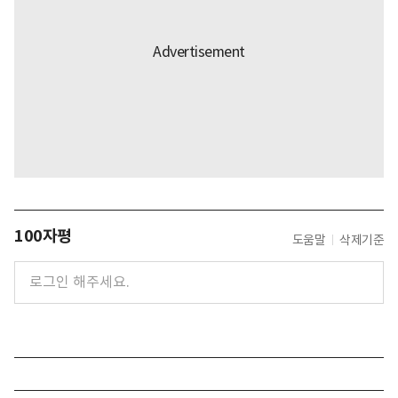
100자평
도움말
삭제기준