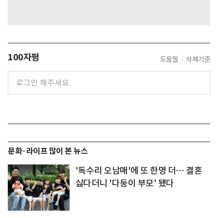
100자평
도움말
삭제기준
문화·라이프 많이 본 뉴스
'독수리 오남매'에 또 한명 더… 결혼
싫다더니 '다둥이 부모' 됐다