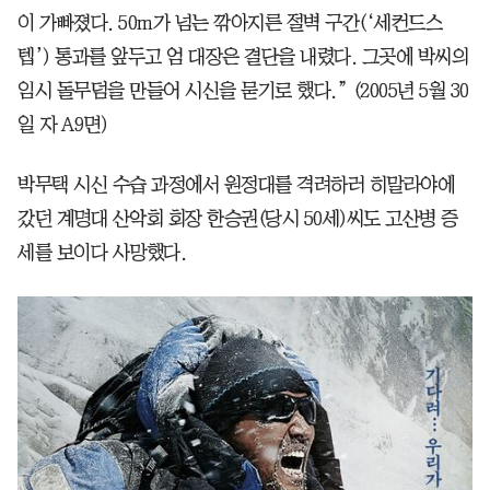
이 가빠졌다. 50m가 넘는 깎아지른 절벽 구간(‘세컨드스
텝’) 통과를 앞두고 엄 대장은 결단을 내렸다. 그곳에 박씨의
임시 돌무덤을 만들어 시신을 묻기로 했다.” (2005년 5월 30
일 자 A9면)
박무택 시신 수습 과정에서 원정대를 격려하러 히말라야에
갔던 계명대 산악회 회장 한승권(당시 50세)씨도 고산병 증
세를 보이다 사망했다.