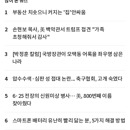
많이 본 뉴스
1
부동산 치솟으니 커지는 '집'안싸움
2
손현보 목사, 美 백악관서 트럼프 접견 "가족
초청해줘서 감사"
3
[박정훈 칼럼] 국방장관이 모택동 어록을 좌우명 삼은
나라
4
압수수색·심판 성 접대 논란... 축구협회, 고개 숙였다
5
6·25 전장의 신원미상 병사… 美, 800번째 이름
찾아줬다
6
스마트폰 배터리 유난히 빨리 닳는 분, 5가지 해결 방법