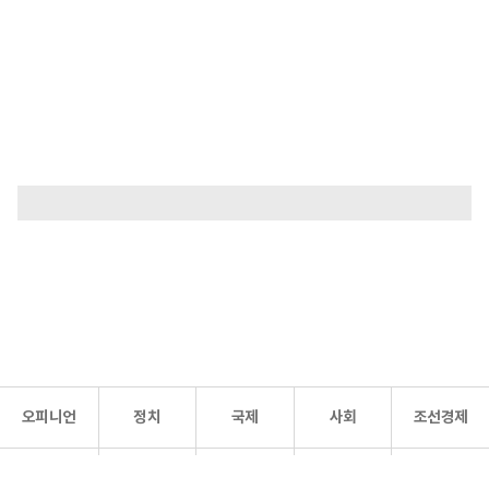
오피니언
정치
국제
사회
조선경제
문화·
조선
스포츠
건강
조선몰
연예
리더스