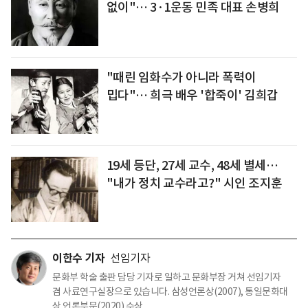
없이"… 3·1운동 민족 대표 손병희
"때린 임화수가 아니라 폭력이
밉다"… 희극 배우 '합죽이' 김희갑
19세 등단, 27세 교수, 48세 별세…
"내가 정치 교수라고?" 시인 조지훈
이한수 기자
선임기자
문화부 학술 출판 담당 기자로 일하고 문화부장 거쳐 선임기자
겸 사료연구실장으로 있습니다. 삼성언론상(2007), 통일문화대
상 언론부문(2020) 수상.