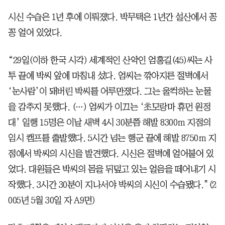
시신 수습은 1년 후에 이뤄졌다. 박무택은 1년간 설산에서 꽁
꽁 얼어 있었다.
“29일(이하 한국 시각) 세계적인 산악인 엄홍길(45)씨는 사
투 끝에 박씨 앞에 마침내 섰다. 엄씨는 깎아지른 절벽에서
‘눈사람’이 돼버린 박씨를 어루만졌다. 그는 울컥하는 눈물
을 감추지 못했다. (…) 엄씨가 이끄는 ‘초모랑마 휴먼 원정
대’ 일행 15명은 이날 새벽 4시 30분쯤 해발 8300ｍ 지점의
임시 캠프를 출발했다. 5시간 넘는 행군 끝에 해발 8750ｍ 지
점에서 박씨의 시신을 발견했다. 시신은 절벽에 얼어붙어 있
었다. 대원들은 박씨의 몸을 뒤덮고 있는 얼음을 떼어내기 시
작했다. 3시간 30분이 지나서야 박씨의 시신이 수습됐다.”(2
005년 5월 30일 자 A9면)