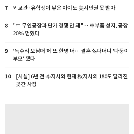
7
외교관·유학생이 낳은 아이도 美시민권 못 받아
8
"中 무인공장과 단가 경쟁 안 돼"… 車부품 성지, 공장
20% 멈췄다
9
'독수리 오남매'에 또 한명 더… 결혼 싫다더니 '다둥이
부모' 됐다
10
[사설] 6년 전 李지사와 현재 秋지사의 180도 달라진
곳간 사정