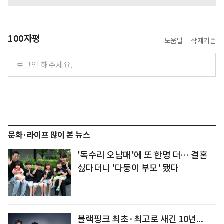
100자평
도움말
삭제기준
문화·라이프 많이 본 뉴스
'독수리 오남매'에 또 한명 더… 결혼
싫다더니 '다둥이 부모' 됐다
블랙핑크 최초·최고로 새긴 10년...