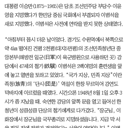
대통령 이승만(1875~1965)은 당초 조선민주당 부당수 이윤
영을 지명했다가 한민당 중심 국회에서 부결되자 이범석을
새로 지명했다. 이범석은 사전에 연락을 받지 못한 상태였다.
“아침부터 몹시 더운 날이었다. 경기도 수원역에서 북쪽으로
약 4㎞ 떨어진 건평 2천평(대지5만평)의 조선민족청년단 중
앙본부(해방전 일군(日軍)이 육군병원으로 사용하던 곳) 강
당에서 47세의 철기(鉄驥) 이범석은 2백여명의 훈련생을 앞
에 놓고 열변을 토하고 있었다. “국가 지상, 민족 지상”이란
족청(族青)의 ‘단시(団是)’ 역설이 한창 무르익어 강연도
막바지에 이르렀을 때였다. 시간으론 1948년 8월 1일 오후 3
시가 좀 지났을 때. 숙연한 강당의 앞쪽 문을 열고 들어선 한
청년이 성큼성큼 단상의 철기에게로 다가갔다. “장군님, 이
화장에서 장군님을 국무총리로 지명하셨읍니다. 지금 막 서