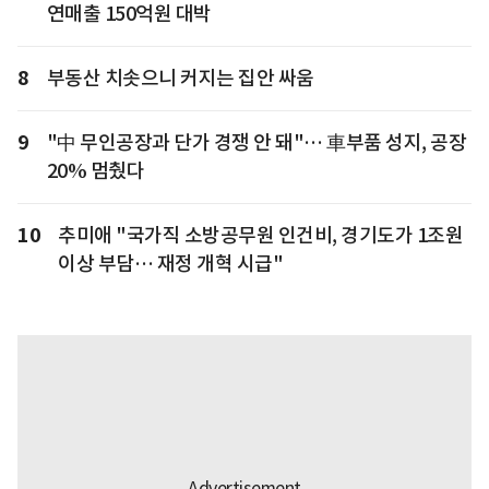
연매출 150억원 대박
8
부동산 치솟으니 커지는 집안 싸움
9
"中 무인공장과 단가 경쟁 안 돼"… 車부품 성지, 공장
20% 멈췄다
10
추미애 "국가직 소방공무원 인건비, 경기도가 1조원
이상 부담… 재정 개혁 시급"