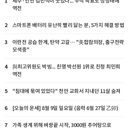
1
제주·인천 김민석이 웃었다... 누적 득표도 정청래에
역전
2
스마트폰 배터리 유난히 빨리 닳는 분, 5가지 해결 방법
3
이란전 공습 한계, 탄약 고갈… "美합참의장, 출구전략
모색중"
4
與최고위원도 박빙... 친명 박선원 1위로 친청 최민희
역전
5
"침대에 묶여 있었다" 천안 교회서 지내던 11살 숨져
6
[오늘의 운세] 8월 9일 일요일 (음력 6월 27일 乙卯)
7
가족 생계 위해 벼랑끝 시작, 3000원 추어탕으로