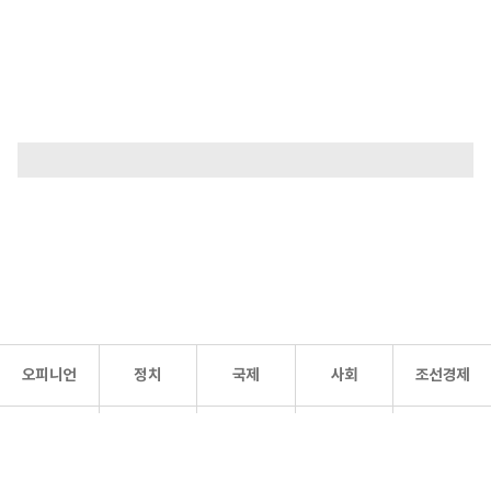
오피니언
정치
국제
사회
조선경제
문화·
조선
스포츠
건강
조선몰
연예
리더스