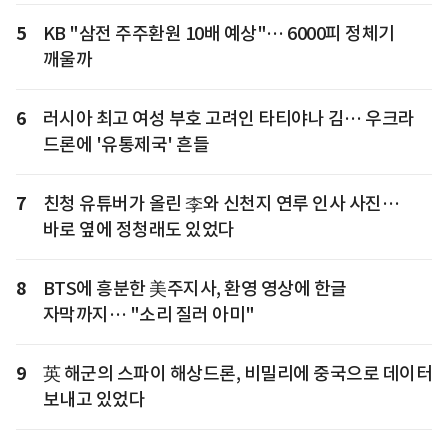
5
KB "삼전 주주환원 10배 예상"… 6000피 정체기
깨울까
6
러시아 최고 여성 부호 고려인 타티야나 김… 우크라
드론에 '유통제국' 흔들
7
친청 유튜버가 올린 李와 신천지 연루 인사 사진…
바로 옆에 정청래도 있었다
8
BTS에 흥분한 美주지사, 환영 영상에 한글
자막까지… "소리 질러 아미"
9
英 해군의 스파이 해상드론, 비밀리에 중국으로 데이터
보내고 있었다