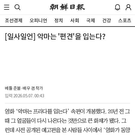
조선경제
오피니언
정치
사회
국제
건강
스포츠
[일사일언] 악마는 '편견'을 입는다?
베튤 준불·배우 겸 작가
입력
2026.05.07. 00:43
영화 ‘악마는 프라다를 입는다’ 속편이 개봉했다. 20년 전 그
때 그 얼굴들이 다시 나온다는 것만으로 큰 화제가 됐다. 그
런데 사전 공개된 예고편을 본 사람들 사이에서 ‘영화가 동양