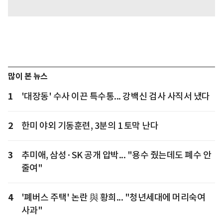
많이 본 뉴스
1
'대장동' 수사 이끈 특수통... 강백신 검사 사직서 냈다
2
한미 야외 기동훈련, 3분의 1 토막 난다
3
추미애, 삼성·SK 공개 압박... "용수 줬는데도 폐수 안
줄여"
4
'폐버스 주택' 논란 與 황희... "청년세대에 머리숙여
사과"