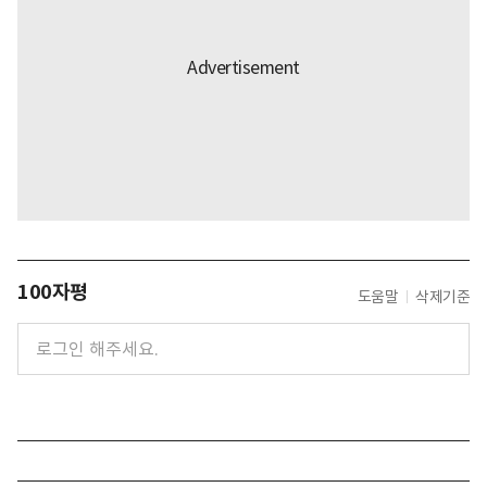
100자평
도움말
삭제기준