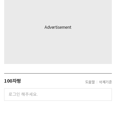
100자평
도움말
삭제기준