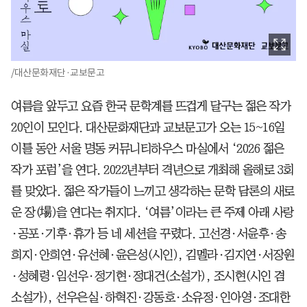
/대산문화재단·교보문고
여름을 앞두고 요즘 한국 문학계를 뜨겁게 달구는 젊은 작가
20인이 모인다. 대산문화재단과 교보문고가 오는 15~16일
이틀 동안 서울 명동 커뮤니티하우스 마실에서 ‘2026 젊은
작가 포럼’을 연다. 2022년부터 격년으로 개최해 올해로 3회
를 맞았다. 젊은 작가들이 느끼고 생각하는 문학 담론의 새로
운 장(場)을 연다는 취지다. ‘여름’이라는 큰 주제 아래 사랑
·공포·기후·휴가 등 네 세션을 꾸렸다. 고선경·서윤후·송
희지·안희연·유선혜·윤은성(시인), 김멜라·김지연·서장원
·성혜령·임선우·정기현·정대건(소설가), 조시현(시인 겸
소설가), 선우은실·하혁진·강동호·소유정·인아영·조대한