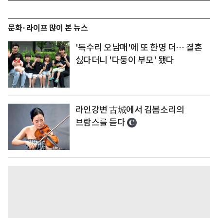
문화·라이프 많이 본 뉴스
'독수리 오남매'에 또 한명 더… 결혼
싫다더니 '다둥이 부모' 됐다
라인강변 古城에서 김봄소리의
브람스를 듣다