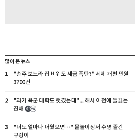
많이 본 뉴스
1
"손주 보느라 집 비워도 세금 폭탄?" 세제 개편 민원
3700건
2
"과거 육군 대학도 뺏겼는데"... 해사 이전에 들끓는
진해
3
"너도 얼마나 더웠으면…" 물놀이장서 수영 즐긴
구렁이