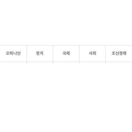
오피니언
정치
국제
사회
조선경제
문화·
조선
스포츠
건강
조선몰
연예
리더스
조선일보 공식 SNS
개인정보처리방침
사이트맵
Copyright 조선일보 All rights reserved. 무단 전재 및 재배포 금지.