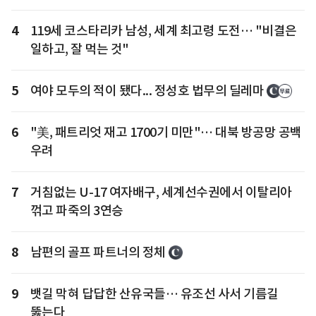
4
119세 코스타리카 남성, 세계 최고령 도전… "비결은
일하고, 잘 먹는 것"
5
여야 모두의 적이 됐다... 정성호 법무의 딜레마
6
"美, 패트리엇 재고 1700기 미만"… 대북 방공망 공백
우려
7
거침없는 U-17 여자배구, 세계선수권에서 이탈리아
꺾고 파죽의 3연승
8
남편의 골프 파트너의 정체
9
뱃길 막혀 답답한 산유국들… 유조선 사서 기름길
뚫는다