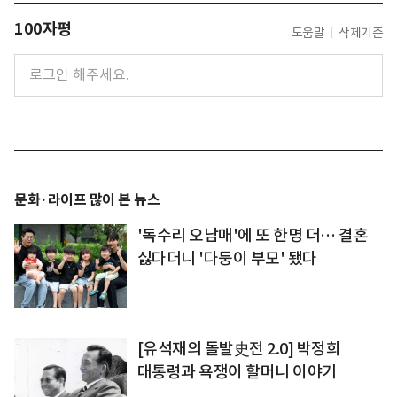
100자평
도움말
삭제기준
문화·라이프 많이 본 뉴스
'독수리 오남매'에 또 한명 더… 결혼
싫다더니 '다둥이 부모' 됐다
[유석재의 돌발史전 2.0] 박정희
대통령과 욕쟁이 할머니 이야기