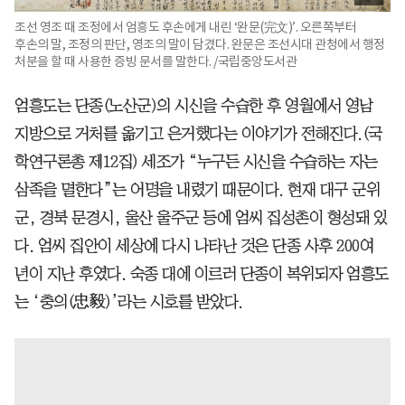
조선 영조 때 조정에서 엄흥도 후손에게 내린 ‘완문(完文)’. 오른쪽부터
후손의 말, 조정의 판단, 영조의 말이 담겼다. 완문은 조선시대 관청에서 행정
처분을 할 때 사용한 증빙 문서를 말한다. /국립중앙도서관
엄흥도는 단종(노산군)의 시신을 수습한 후 영월에서 영남
지방으로 거처를 옮기고 은거했다는 이야기가 전해진다.(국
학연구론총 제12집) 세조가 “누구든 시신을 수습하는 자는
삼족을 멸한다”는 어명을 내렸기 때문이다. 현재 대구 군위
군, 경북 문경시, 울산 울주군 등에 엄씨 집성촌이 형성돼 있
다. 엄씨 집안이 세상에 다시 나타난 것은 단종 사후 200여
년이 지난 후였다. 숙종 대에 이르러 단종이 복위되자 엄흥도
는 ‘충의(忠毅)’라는 시호를 받았다.