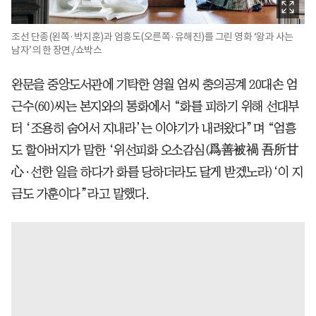
조선 단종(왼쪽·박지훈)과 엄흥도(오른쪽·유해진)를 그린 영화 ‘왕과 사는
남자’의 한 장면./쇼박스
완문을 중앙도서관에 기탁한 영월 엄씨 충의공계 20대손 엄
근수(60)씨는 본지와의 통화에서 “화를 피하기 위해 선대부
터 ‘조용히 숨어서 지내라’는 이야기가 내려왔다”며 “엄흥
도 할아버지가 말한 ‘위선피화 오소감심(爲善被禍 吾所甘
心·선한 일을 하다가 화를 당하더라도 달게 받겠노라)‘이 지
금도 가훈이다”라고 말했다.