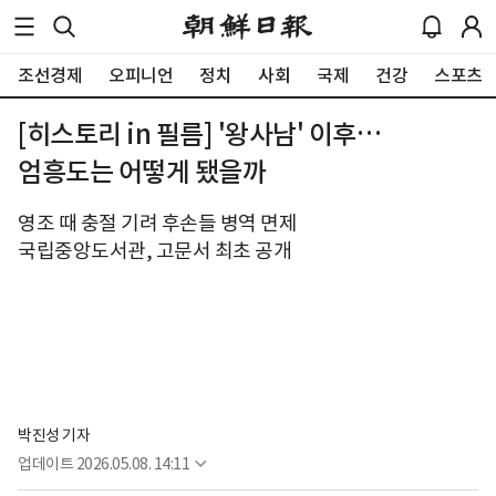
조선경제
오피니언
정치
사회
국제
건강
스포츠
[히스토리 in 필름] '왕사남' 이후…
엄흥도는 어떻게 됐을까
영조 때 충절 기려 후손들 병역 면제
국립중앙도서관, 고문서 최초 공개
박진성 기자
업데이트
2026.05.08. 14:11