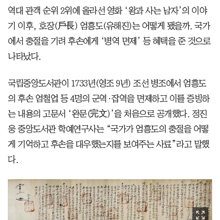
역대 관객 순위 2위에 올라선 영화 ‘왕과 사는 남자’의 이야
기 이후, 호장(戶長) 엄흥도(유해진)는 어떻게 됐을까. 국가
에서 충절을 기려 후손에게 ‘병역 면제’ 등 혜택을 준 것으로
나타났다.
국립중앙도서관이 1733년(영조 9년) 조선 병조에서 엄흥도
의 후손 엄철업 등 4명의 군역·잡역을 면제하고 이를 증빙하
는 내용의 고문서 ‘완문(完文)’을 처음으로 공개했다. 정진
웅 중앙도서관 학예연구사는 “국가가 엄흥도의 충절을 어떻
게 기억하고 후손을 대우했는지를 보여주는 사료”라고 말했
다.