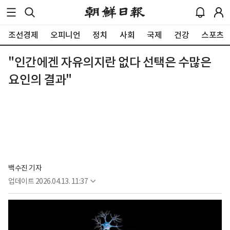
조선경제
오피니언
정치
사회
국제
건강
스포츠
"인간에겐 자유의지란 없다 선택은 수많은
요인의 결과"
백수진 기자
업데이트
2026.04.13. 11:37