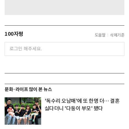
100자평
도움말
삭제기준
문화·라이프 많이 본 뉴스
'독수리 오남매'에 또 한명 더… 결혼
싫다더니 '다둥이 부모' 됐다