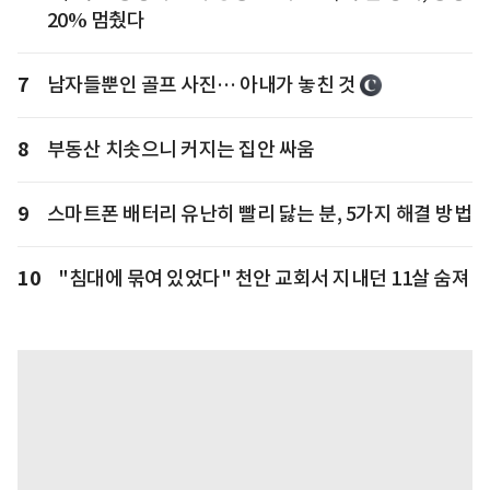
20% 멈췄다
7
남자들뿐인 골프 사진… 아내가 놓친 것
8
부동산 치솟으니 커지는 집안 싸움
9
스마트폰 배터리 유난히 빨리 닳는 분, 5가지 해결 방법
10
"침대에 묶여 있었다" 천안 교회서 지내던 11살 숨져