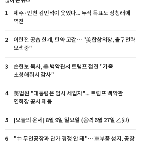
많이 본 뉴스
1
제주·인천 김민석이 웃었다... 누적 득표도 정청래에
역전
2
이란전 공습 한계, 탄약 고갈… "美합참의장, 출구전략
모색중"
3
손현보 목사, 美 백악관서 트럼프 접견 "가족
초청해줘서 감사"
4
美법원 "대통령은 임시 세입자"... 트럼프 백악관
연회장 공사 제동
5
[오늘의 운세] 8월 9일 일요일 (음력 6월 27일 乙卯)
6
"中 무인공장과 단가 경쟁 안 돼"… 車부품 성지, 공장