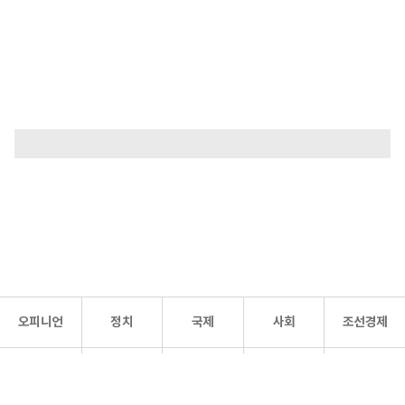
오피니언
정치
국제
사회
조선경제
문화·
조선
스포츠
건강
조선몰
연예
리더스