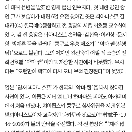
에 데뷔 음반을 발표한 영재 출신 연주자다. 첫 내한 공연 중
인 그가 보슬비가 내린 6일 오전 찾아간 곳은 피아니스트 김
대진(64) 한국예술종합학교 전 총장의 서울 서초동 교수실이
었다. 김 전 총장은 피아니스트 손열음·김선욱·이진상·문지
영·박재홍 등을 길러내 ‘콩쿠르 우승 제조기’ ‘악마 쌤(선생
님)’으로도 불린다. 그의 제자인 김선욱이 어릴 적 스승의 전
화번호를 ‘악마 쌤’이라고 저장한 사연에서 비롯했다. 우시
다는 “오랜만에 학교에 다시 오니 무척 긴장된다”며 웃었다.
일본 ‘영재 피아니스트’가 한국의 ‘악마 쌤’을 다시 찾아간
사연이 있다. 이들은 지난 2011년 하마마쓰 피아노 아카데미
에서 처음 만났다. 차이콥스키 콩쿠르 심사위원을 지낸 일본
명피아니스트이자 교육자인 나카무라 히로코(中村紘子·19
44~2016)가 둘의 만남을 주선했다. 김 전 총장은 “‘재주 많