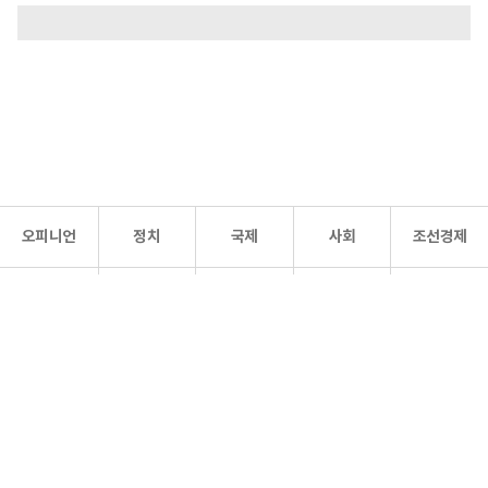
오피니언
정치
국제
사회
조선경제
문화·
조선
스포츠
건강
조선몰
연예
리더스
조선일보 공식 SNS
개인정보처리방침
사이트맵