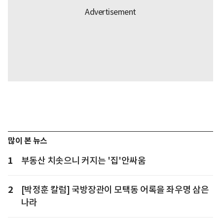
많이 본 뉴스
1
부동산 치솟으니 커지는 '집'안싸움
2
[박정훈 칼럼] 국방장관이 모택동 어록을 좌우명 삼은
나라