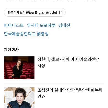
영문 기사 보기 (View English Article)
피아니스트
우시다 도모하루
김대진
한국예술종합학교 前총장
관련 기사
장한나, 첼로·지휘 이어 예술의전당
사장
조성진의 실내악 단짝 "음악엔 회복력
있죠"