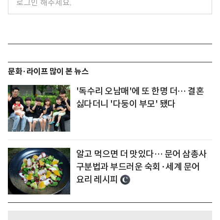
문화·라이프 많이 본 뉴스
'독수리 오남매'에 또 한명 더… 결혼
싫다더니 '다둥이 부모' 됐다
알고 먹으면 더 맛있다… 문어 삼총사
구분법과 부드러운 숙회·세계 문어
요리 레시피