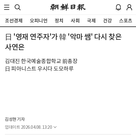
조선경제
오피니언
정치
사회
국제
건강
스포츠
日 '영재 연주자'가 韓 '악마 쌤' 다시 찾은
사연은
김대진 한국예술종합학교 前총장
日 피아니스트 우시다 도모하루
김성현 기자
업데이트
2026.04.08. 13:20