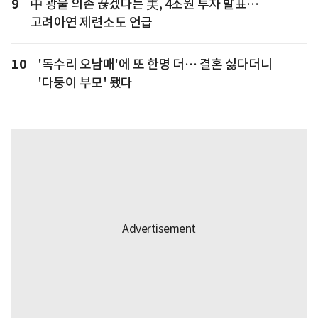
9
中 광물 의존 끊겠다는 美, 4조원 투자 발표…
고려아연 제련소도 언급
10
'독수리 오남매'에 또 한명 더… 결혼 싫다더니
'다둥이 부모' 됐다