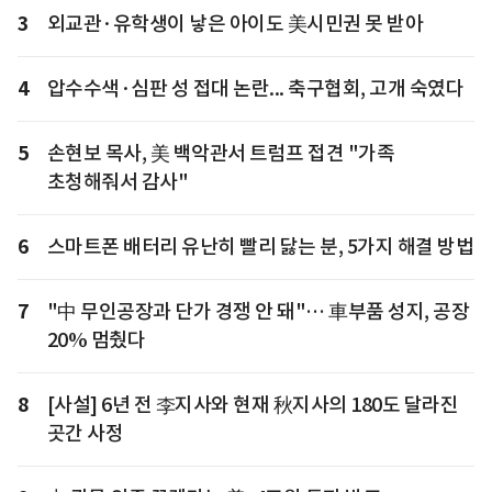
3
외교관·유학생이 낳은 아이도 美시민권 못 받아
4
압수수색·심판 성 접대 논란... 축구협회, 고개 숙였다
5
손현보 목사, 美 백악관서 트럼프 접견 "가족
초청해줘서 감사"
6
스마트폰 배터리 유난히 빨리 닳는 분, 5가지 해결 방법
7
"中 무인공장과 단가 경쟁 안 돼"… 車부품 성지, 공장
20% 멈췄다
8
[사설] 6년 전 李지사와 현재 秋지사의 180도 달라진
곳간 사정