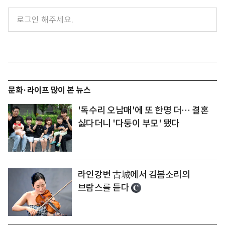
문화·라이프 많이 본 뉴스
'독수리 오남매'에 또 한명 더… 결혼
싫다더니 '다둥이 부모' 됐다
라인강변 古城에서 김봄소리의
브람스를 듣다