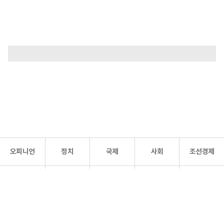
오피니언
정치
국제
사회
조선경제
문화·
조선
스포츠
건강
조선몰
연예
리더스
조선일보 공식 SNS