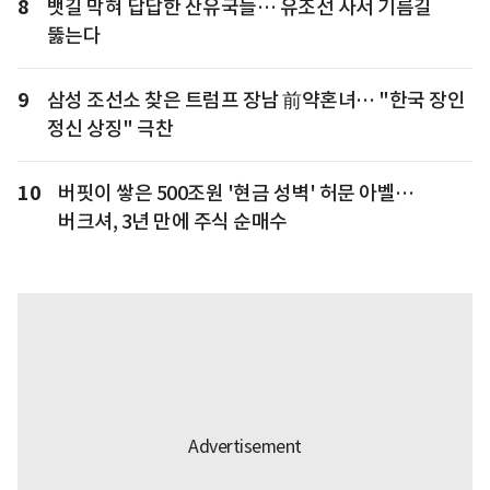
8
뱃길 막혀 답답한 산유국들… 유조선 사서 기름길
뚫는다
9
삼성 조선소 찾은 트럼프 장남 前약혼녀… "한국 장인
정신 상징" 극찬
10
버핏이 쌓은 500조원 '현금 성벽' 허문 아벨…
버크셔, 3년 만에 주식 순매수