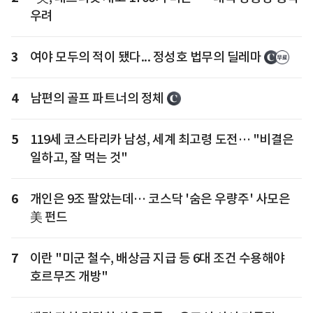
우려
3
여야 모두의 적이 됐다... 정성호 법무의 딜레마
4
남편의 골프 파트너의 정체
5
119세 코스타리카 남성, 세계 최고령 도전… "비결은
일하고, 잘 먹는 것"
6
개인은 9조 팔았는데… 코스닥 '숨은 우량주' 사모은
美 펀드
7
이란 "미군 철수, 배상금 지급 등 6대 조건 수용해야
호르무즈 개방"