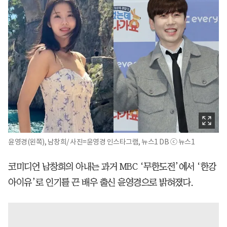
윤영경(왼쪽), 남창희/ 사진=윤영경 인스타그램, 뉴스1 DB ⓒ 뉴스1
코미디언 남창희의 아내는 과거 MBC ‘무한도전’에서 ‘한강
아이유’로 인기를 끈 배우 출신 윤영경으로 밝혀졌다.