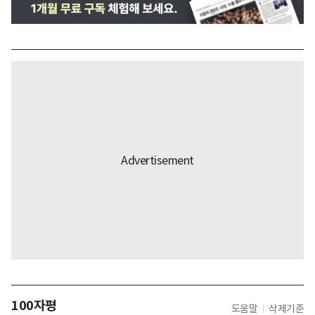
100자평
도움말
삭제기준