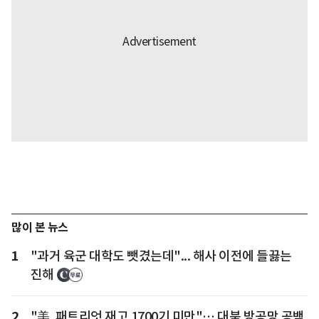
많이 본 뉴스
1
"과거 육군 대학도 뺏겼는데"... 해사 이전에 들끓는
진해
2
"美, 패트리엇 재고 1700기 미만"… 대북 방공망 공백