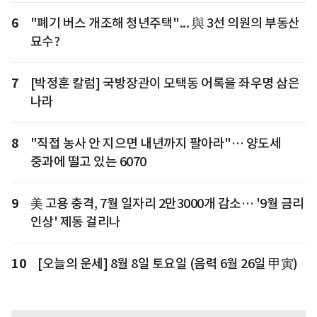
6
"폐기 버스 개조해 청년주택"... 與 3선 의원의 부동산
묘수?
7
[박정훈 칼럼] 국방장관이 모택동 어록을 좌우명 삼은
나라
8
"직접 농사 안 지으면 내년까지 팔아라"… 양도세
중과에 떨고 있는 6070
9
美 고용 충격, 7월 일자리 2만3000개 감소… '9월 금리
인상' 제동 걸리나
10
[오늘의 운세] 8월 8일 토요일 (음력 6월 26일 甲寅)