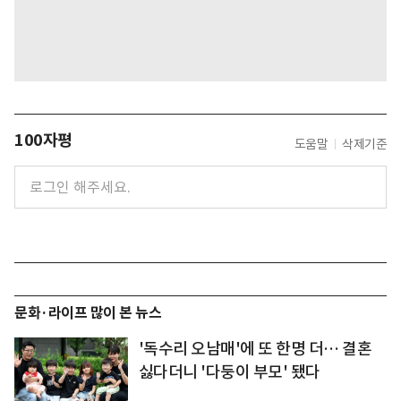
100자평
도움말
삭제기준
문화·라이프 많이 본 뉴스
'독수리 오남매'에 또 한명 더… 결혼
싫다더니 '다둥이 부모' 됐다