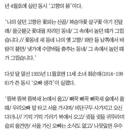
년 4월호에 실린 동시 ‘고향의 봄’이다.
‘나의 살던 고향은 꽃피는 산골/ 복숭아꽃 살구꽃 아기 진달
래/ 울긋불긋 꽃대궐 차리인 동네/ 그 속에서 놀던 때가 그립
습니다.// 꽃동네 새 동네 나의 옛 고향/ 파란 들 남쪽에서 바
람이 불면/ 냇가에 수양버들 춤추는 동네/ 그 속에서 놀던 때
가 그립습니다.’
다섯 달 앞선 1925년 11월호엔 11세 소녀 최순애(1914~199
8)가 쓴 동시 ‘오빠 생각’이 실렸다.
‘뜸북 뜸북 뜸북새 논에서 울고/ 뻐꾹 뻐꾹 뻐꾹새 숲에서 울
때/ 우리오빠 말 타고 서울 가시며/ 비단구두 사가지고 오신
다더니// 기럭 기럭 기러기 북에서 오고/ 귓들 귓들 귀뚜라미
슬피 울건만/ 서울 가신 오빠는 소식도 없고/ 나뭇잎만 우수