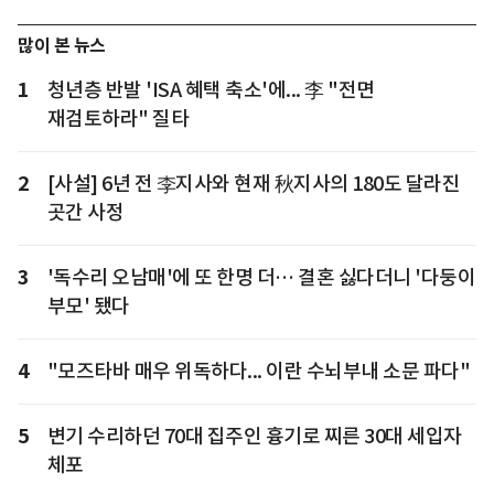
많이 본 뉴스
1
청년층 반발 'ISA 혜택 축소'에... 李 "전면
재검토하라" 질타
2
[사설] 6년 전 李지사와 현재 秋지사의 180도 달라진
곳간 사정
3
'독수리 오남매'에 또 한명 더… 결혼 싫다더니 '다둥이
부모' 됐다
4
"모즈타바 매우 위독하다... 이란 수뇌부내 소문 파다"
5
변기 수리하던 70대 집주인 흉기로 찌른 30대 세입자
체포