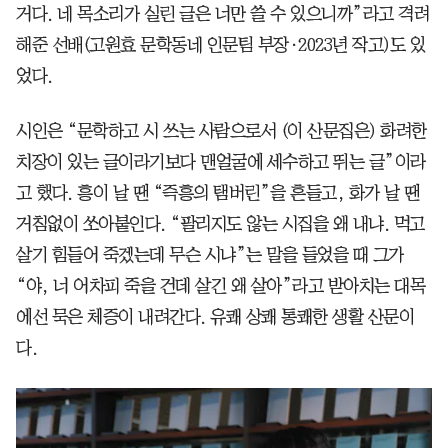
거다. 네 목소리가 실린 글은 너만 쓸 수 있으니까”라고 격려
해준 선배(고원효 문학동네 인문팀 부장·2023년 작고)도 있
었다.
시인은 “문학하고 시 쓰는 사람으로서 (이 산문집은) 화려한
치장이 있는 글이라기보다 맨얼굴에 세수하고 뛰는 글”이라
고 했다. 흥이 날 땐 “즉흥의 탬버린”을 흔들고, 화가 날 땐
거침없이 쏘아붙인다. “팔리지도 않는 시집을 왜 내냐. 먹고
살기 힘들어 죽겠는데 무슨 시냐”는 말을 들었을 때 그가
“야, 너 어차피 죽을 건데 살긴 왜 살아”라고 받아치는 대목
에선 묵은 체증이 내려간다. 유쾌 상쾌 통쾌한 생활 산문이
다.