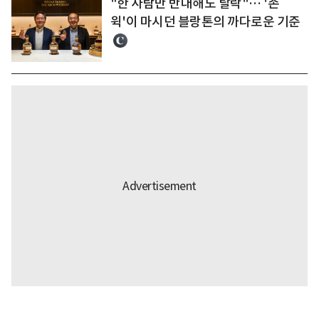
"한 사람만 반대해도 탈락"… '존
윅'이 마시던 블랑톤의 까다로운 기준