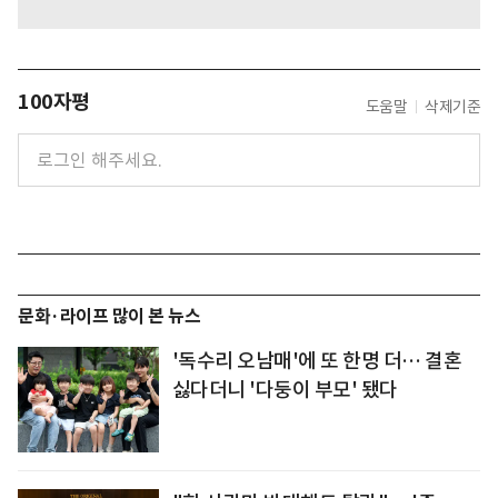
100자평
도움말
삭제기준
문화·라이프 많이 본 뉴스
'독수리 오남매'에 또 한명 더… 결혼
싫다더니 '다둥이 부모' 됐다