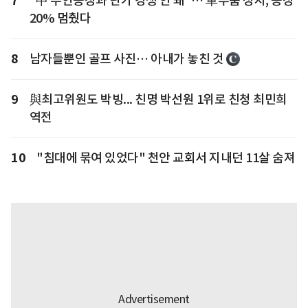
7
"中 무인공장과 단가 경쟁 안 돼"… 車부품 성지, 공장
20% 멈췄다
8
남자들뿐인 골프 사진… 아내가 놓친 것
9
與최고위원도 박빙... 친명 박선원 1위로 친청 최민희
역전
10
"침대에 묶여 있었다" 천안 교회서 지내던 11살 숨져