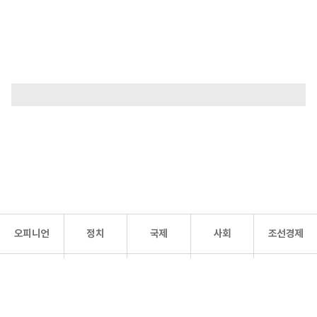
오피니언
정치
국제
사회
조선경제
문화·
조선
스포츠
건강
조선몰
연예
리더스