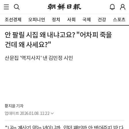
조선경제
오피니언
정치
사회
국제
건강
스포츠
안 팔릴 시집 왜 내냐고요? "어차피 죽을
건데 왜 사세요?"
산문집 '역지사지' 낸 김민정 시인
황지윤 기자
업데이트
2026.01.08. 11:22
“나는 계산기 없는 년이니까. 입던 팬티만 안 벗어주지 막 다