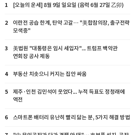
1
[오늘의 운세] 8월 9일 일요일 (음력 6월 27일 乙卯)
2
이란전 공습 한계, 탄약 고갈… "美합참의장, 출구전략
모색중"
3
美법원 "대통령은 임시 세입자"... 트럼프 백악관
연회장 공사 제동
4
부동산 치솟으니 커지는 집안 싸움
5
제주·인천 김민석이 웃었다... 누적 득표도 정청래에
역전
6
스마트폰 배터리 유난히 빨리 닳는 분, 5가지 해결 방법