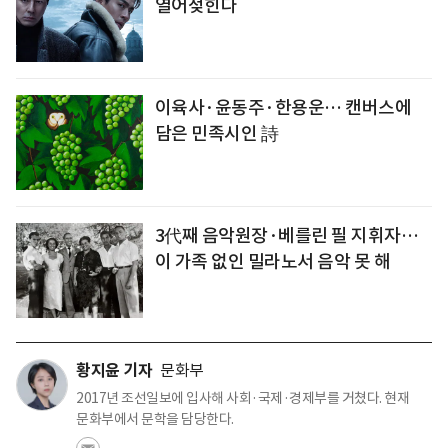
열어젖힌다
이육사·윤동주·한용운… 캔버스에
담은 민족시인 詩
3代째 음악원장·베를린 필 지휘자…
이 가족 없인 밀라노서 음악 못 해
황지윤 기자
문화부
2017년 조선일보에 입사해 사회·국제·경제부를 거쳤다. 현재
문화부에서 문학을 담당한다.