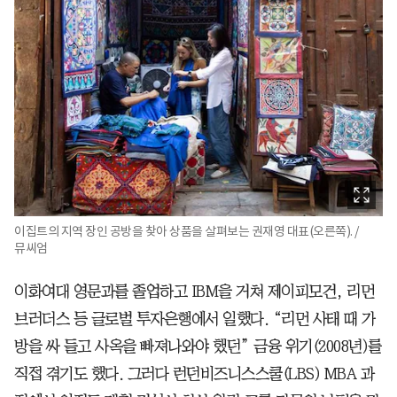
이집트의 지역 장인 공방을 찾아 상품을 살펴보는 권재영 대표(오른쪽). /
뮤씨엄
이화여대 영문과를 졸업하고 IBM을 거쳐 제이피모건, 리먼
브러더스 등 글로벌 투자은행에서 일했다. “리먼 사태 때 가
방을 싸 들고 사옥을 빠져나와야 했던” 금융 위기(2008년)를
직접 겪기도 했다. 그러다 런던비즈니스스쿨(LBS) MBA 과