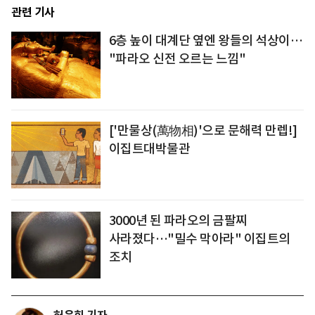
관련 기사
6층 높이 대계단 옆엔 왕들의 석상이…
"파라오 신전 오르는 느낌"
['만물상(萬物相)'으로 문해력 만렙!]
이집트대박물관
3000년 된 파라오의 금팔찌
사라졌다…"밀수 막아라" 이집트의
조치