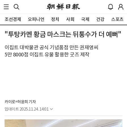
조선경제
오피니언
정치
사회
국제
건강
스포츠
"투탕카멘 황금 마스크는 뒤통수가 더 예뻐"
이집트 대박물관 공식 기념품점 만든 권재영씨
5만 8000점 이집트 유물 활용한 굿즈 제작
카이로=허윤희 기자
업데이트
2025.11.24. 14:01