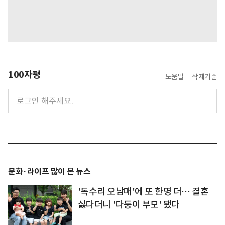
100자평
도움말
삭제기준
문화·라이프 많이 본 뉴스
'독수리 오남매'에 또 한명 더… 결혼
싫다더니 '다둥이 부모' 됐다