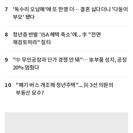
7
'독수리 오남매'에 또 한명 더… 결혼 싫다더니 '다둥이
부모' 됐다
8
청년층 반발 'ISA 혜택 축소'에... 李 "전면
재검토하라" 질타
9
"中 무인공장과 단가 경쟁 안 돼"… 車부품 성지, 공장
20% 멈췄다
10
"폐기 버스 개조해 청년주택"... 與 3선 의원의
부동산 묘수?