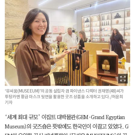
‘뮤씨움(MUSEEUM)’의 공동 설립자 겸 파이낸스 디렉터 권재영(48)씨가
투탕카멘 황금 마스크 뒷면을 활용한 굿즈 상품을 소개하고 있다. /허윤희
기자
‘세계 최대 규모’ 이집트 대박물관(GEM·Grand Egyptian
Museum)의 굿즈숍은 뜻밖에도 한국인이 이끌고 있었다. G