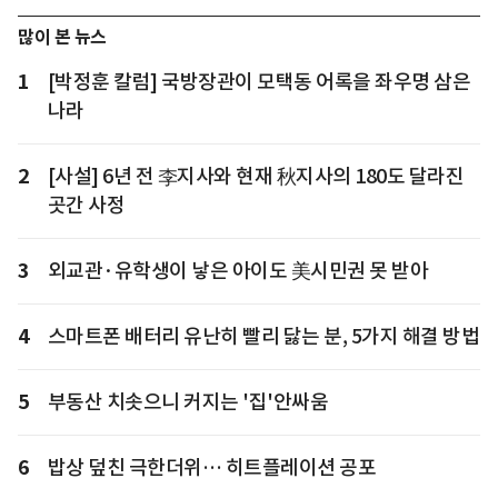
많이 본 뉴스
1
[박정훈 칼럼] 국방장관이 모택동 어록을 좌우명 삼은
나라
2
[사설] 6년 전 李지사와 현재 秋지사의 180도 달라진
곳간 사정
3
외교관·유학생이 낳은 아이도 美시민권 못 받아
4
스마트폰 배터리 유난히 빨리 닳는 분, 5가지 해결 방법
5
부동산 치솟으니 커지는 '집'안싸움
6
밥상 덮친 극한더위… 히트플레이션 공포