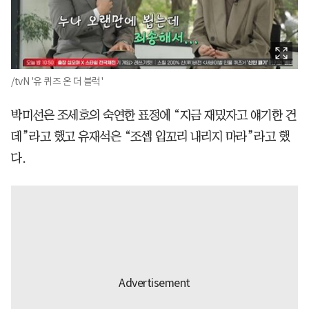
/tvN '유 퀴즈 온 더 블럭'
박미선은 조세호의 숙연한 표정에 “지금 재밌자고 얘기한 건
데”라고 했고 유재석은 “조셉 입꼬리 내리지 마라”라고 했
다.