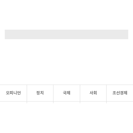
오피니언
정치
국제
사회
조선경제
문화·
조선
스포츠
건강
조선몰
연예
리더스
조선일보 공식 SNS