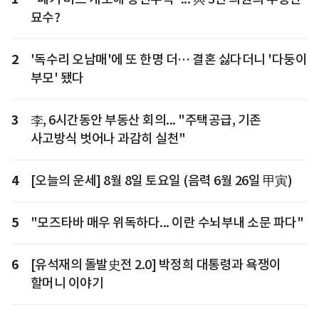
묘수?
2
'독수리 오남매'에 또 한명 더… 결혼 싫다더니 '다둥이
부모' 됐다
3
李, 6시간동안 부동산 회의... "주택공급, 기존
사고방식 벗어나 과감히 실천"
4
[오늘의 운세] 8월 8일 토요일 (음력 6월 26일 甲寅)
5
"모즈타바 매우 위독하다... 이란 수뇌부내 소문 파다"
6
[유석재의 돌발史전 2.0] 박정희 대통령과 욕쟁이
할머니 이야기