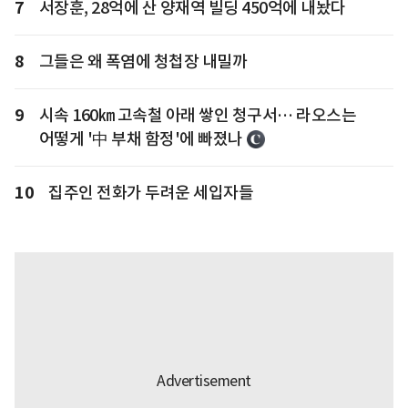
7
서장훈, 28억에 산 양재역 빌딩 450억에 내놨다
8
그들은 왜 폭염에 청첩장 내밀까
9
시속 160㎞ 고속철 아래 쌓인 청구서… 라오스는
어떻게 '中 부채 함정'에 빠졌나
10
집주인 전화가 두려운 세입자들