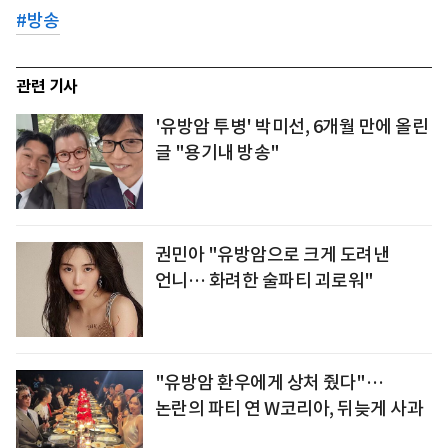
#
방송
관련 기사
'유방암 투병' 박미선, 6개월 만에 올린
글 "용기내 방송"
권민아 "유방암으로 크게 도려낸
언니… 화려한 술파티 괴로워"
"유방암 환우에게 상처 줬다"…
논란의 파티 연 W코리아, 뒤늦게 사과