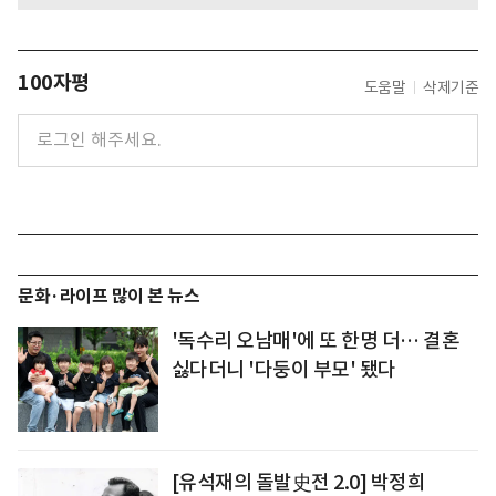
100자평
도움말
삭제기준
문화·라이프 많이 본 뉴스
'독수리 오남매'에 또 한명 더… 결혼
싫다더니 '다둥이 부모' 됐다
[유석재의 돌발史전 2.0] 박정희