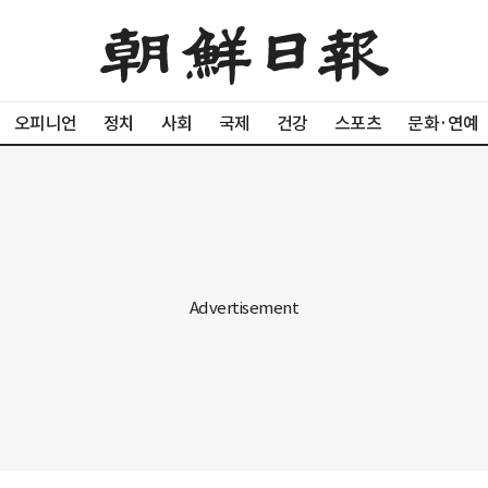
오피니언
정치
사회
국제
건강
스포츠
문화·연예