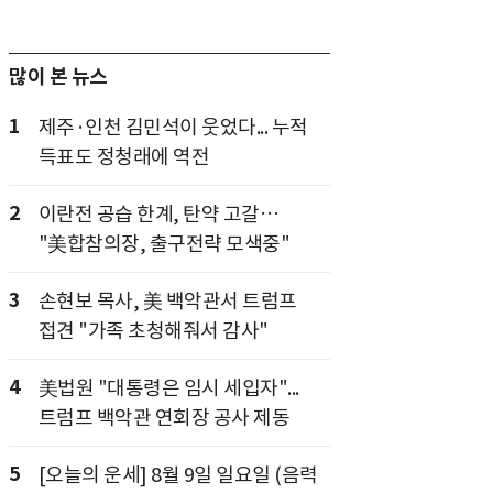
많이 본 뉴스
1
제주·인천 김민석이 웃었다... 누적
득표도 정청래에 역전
2
이란전 공습 한계, 탄약 고갈…
"美합참의장, 출구전략 모색중"
3
손현보 목사, 美 백악관서 트럼프
접견 "가족 초청해줘서 감사"
4
美법원 "대통령은 임시 세입자"...
트럼프 백악관 연회장 공사 제동
5
[오늘의 운세] 8월 9일 일요일 (음력