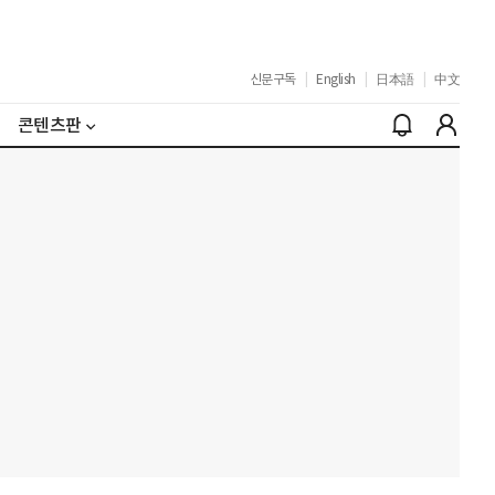
신문구독
|
English
|
日本語
|
中文
콘텐츠판