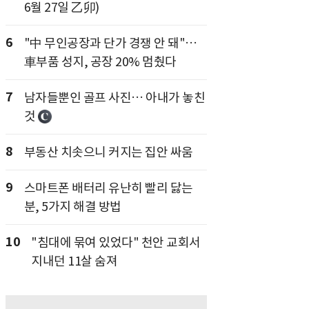
6월 27일 乙卯)
6
"中 무인공장과 단가 경쟁 안 돼"…
車부품 성지, 공장 20% 멈췄다
7
남자들뿐인 골프 사진… 아내가 놓친
것
8
부동산 치솟으니 커지는 집안 싸움
9
스마트폰 배터리 유난히 빨리 닳는
분, 5가지 해결 방법
10
"침대에 묶여 있었다" 천안 교회서
지내던 11살 숨져