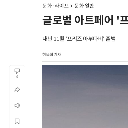
문화·라이프
문화 일반
글로벌 아트페어 '프
내년 11월 '프리즈 아부다비' 출범
허윤희 기자
0