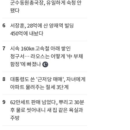
군수동원총국장, 유일하게 숙청 안
됐다
6
서장훈, 28억에 산 양재역 빌딩
450억에 내놨다
7
시속 160㎞ 고속철 아래 쌓인
청구서… 라오스는 어떻게 '中 부채
함정'에 빠졌나
8
대통령도 쓴 '근저당 매매', 자녀에게
아파트 물려주는 절세 3단계
9
62만세트 판매 넘었다, 뿌리고 30분
후 물로 씻어내니 새 집 같은 욕실과
주방