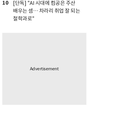
10
[단독] "AI 시대에 컴공은 주산
배우는 셈… 차라리 취업 잘 되는
철학과로"