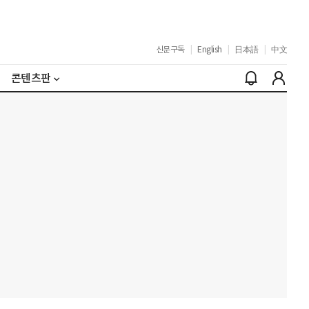
신문구독
|
English
|
日本語
|
中文
콘텐츠판