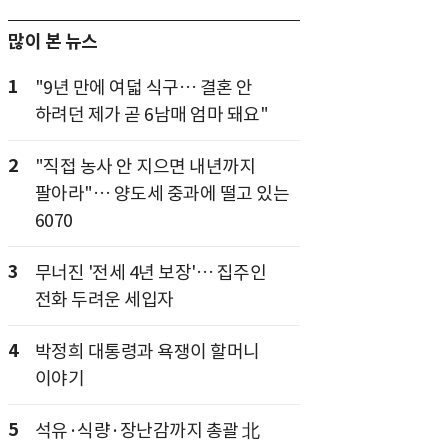
많이 본 뉴스
1
"9년 만에 여덟 식구… 결혼 안
하려던 제가 곧 6남매 엄마 돼요"
2
"직접 농사 안 지으면 내년까지
팔아라"… 양도세 중과에 떨고 있는
6070
3
무너진 '전세 4년 보장'… 집주인
전화 두려운 세입자
4
박정희 대통령과 욕쟁이 할머니
이야기
5
석유·식량·장난감까지 총괄 北