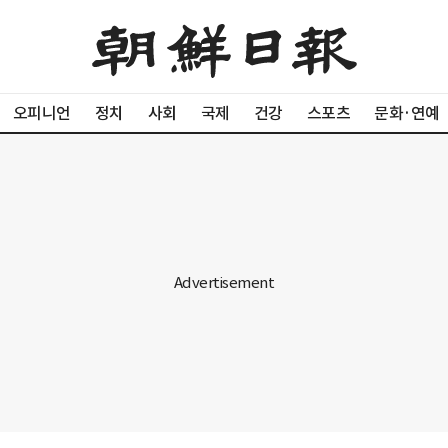
오피니언
정치
사회
국제
건강
스포츠
문화·연예