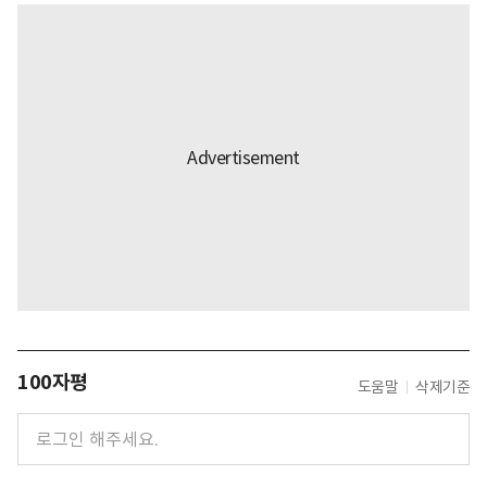
100자평
도움말
삭제기준