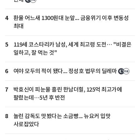
4
환율 어느새 1300원대 눈앞... 금융위기 이후 변동성
최대
5
119세 코스타리카 남성, 세계 최고령 도전… "비결은
일하고, 잘 먹는 것"
6
여야 모두의 적이 됐다... 정성호 법무의 딜레마
7
박효신이 피눈물 흘린 한남더힐, 125억 최고가에
팔렸는데…5년 후 반전
8
놀런 감독도 맛봤다는 소금빵... 뉴요커 입맛
사로잡았다