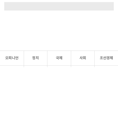
오피니언
정치
국제
사회
조선경제
문화·
조선
스포츠
건강
조선몰
연예
리더스
조선일보 공식 SNS
개인정보처리방침
사이트맵