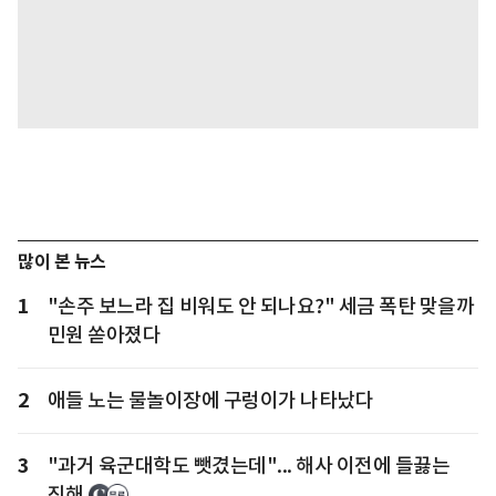
많이 본 뉴스
1
"손주 보느라 집 비워도 안 되나요?" 세금 폭탄 맞을까
민원 쏟아졌다
2
애들 노는 물놀이장에 구렁이가 나타났다
3
"과거 육군대학도 뺏겼는데"... 해사 이전에 들끓는
진해