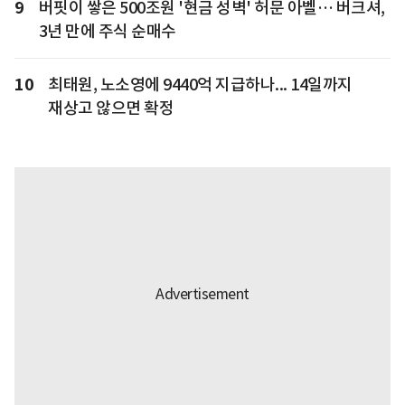
9
버핏이 쌓은 500조원 '현금 성벽' 허문 아벨… 버크셔,
3년 만에 주식 순매수
10
최태원, 노소영에 9440억 지급하나... 14일까지
재상고 않으면 확정