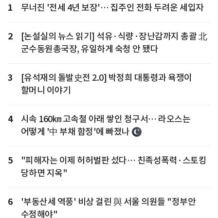
1
무너진 '전세 4년 보장'… 집주인 전화 두려운 세입자
2
[논설실의 뉴스 읽기] 석유·식량·장난감까지 총괄 北
군수동원총국장, 유일하게 숙청 안 됐다
3
[유석재의 돌발史전 2.0] 박정희 대통령과 욕쟁이
할머니 이야기
4
시속 160㎞ 고속철 아래 쌓인 청구서… 라오스는
어떻게 '中 부채 함정'에 빠졌나
5
"피해자는 이제 허허벌판 섰다… 친족성폭력·스토킹
당하면 지옥"
6
'부동산세 역풍' 비상 걸린 與 서울 의원들 "정부안
수정해야"