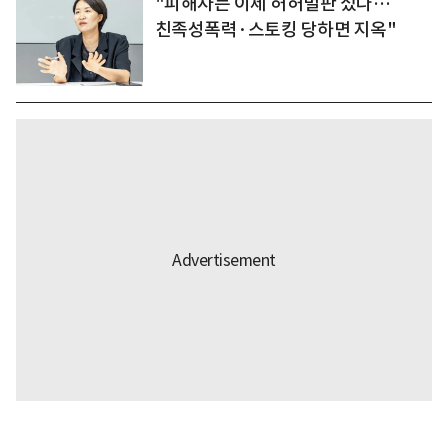
"피해자는 이제 허허벌판 섰다…
친족성폭력·스토킹 당하면 지옥"