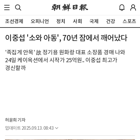
조선경제
오피니언
정치
사회
국제
건강
스포츠
이중섭 '소와 아동', 70년 잠에서 깨어났다
'족집게 안목' 故 정기용 원화랑 대표 소장품 경매 나와
24일 케이옥션에서 시작가 25억원.. 이중섭 최고가
경신할까
허윤희 기자
업데이트
2025.09.13. 08:43