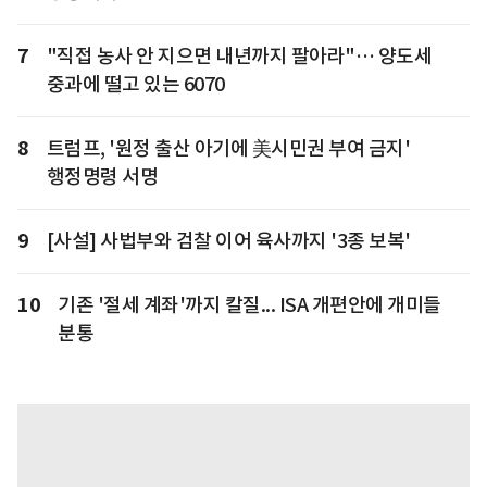
7
"직접 농사 안 지으면 내년까지 팔아라"… 양도세
중과에 떨고 있는 6070
8
트럼프, '원정 출산 아기에 美시민권 부여 금지'
행정명령 서명
9
[사설] 사법부와 검찰 이어 육사까지 '3종 보복'
10
기존 '절세 계좌'까지 칼질... ISA 개편안에 개미들
분통