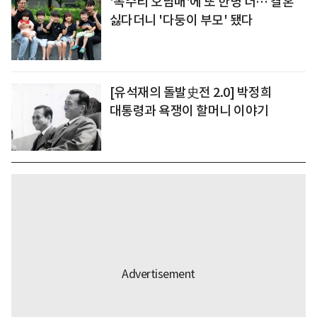
'독수리 오남매'에 또 한명 더… 결혼
싫다더니 '다둥이 부모' 됐다
[유석재의 돌발史전 2.0] 박정희
대통령과 욕쟁이 할머니 이야기