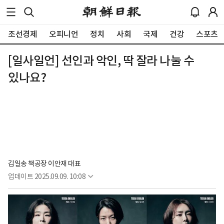
조선경제
오피니언
정치
사회
국제
건강
스포츠
[일사일언] 선인과 악인, 딱 잘라 나눌 수
있나요?
김일송 책공장 이안재 대표
업데이트
2025.09.09. 10:08