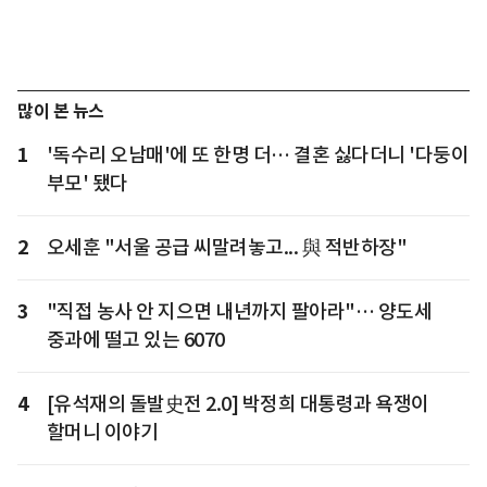
많이 본 뉴스
1
'독수리 오남매'에 또 한명 더… 결혼 싫다더니 '다둥이
부모' 됐다
2
오세훈 "서울 공급 씨말려놓고... 與 적반하장"
3
"직접 농사 안 지으면 내년까지 팔아라"… 양도세
중과에 떨고 있는 6070
4
[유석재의 돌발史전 2.0] 박정희 대통령과 욕쟁이
할머니 이야기