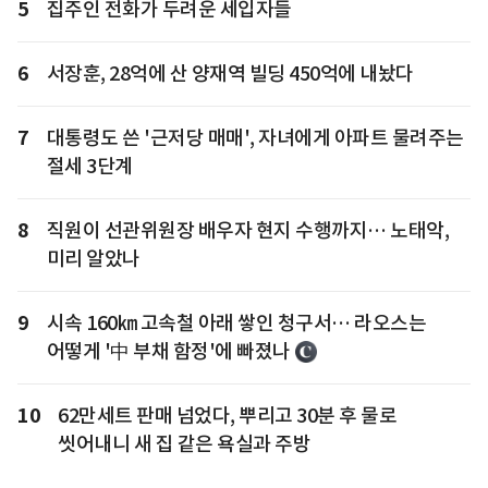
5
집주인 전화가 두려운 세입자들
6
서장훈, 28억에 산 양재역 빌딩 450억에 내놨다
7
대통령도 쓴 '근저당 매매', 자녀에게 아파트 물려주는
절세 3단계
8
직원이 선관위원장 배우자 현지 수행까지… 노태악,
미리 알았나
9
시속 160㎞ 고속철 아래 쌓인 청구서… 라오스는
어떻게 '中 부채 함정'에 빠졌나
10
62만세트 판매 넘었다, 뿌리고 30분 후 물로
씻어내니 새 집 같은 욕실과 주방