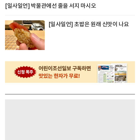
[일사일언] 박물관에선 줄을 서지 마시오
[일사일언] 초밥은 원래 신맛이 나요