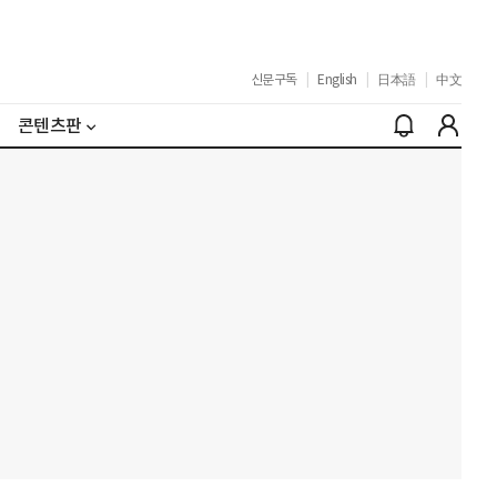
신문구독
|
English
|
日本語
|
中文
콘텐츠판