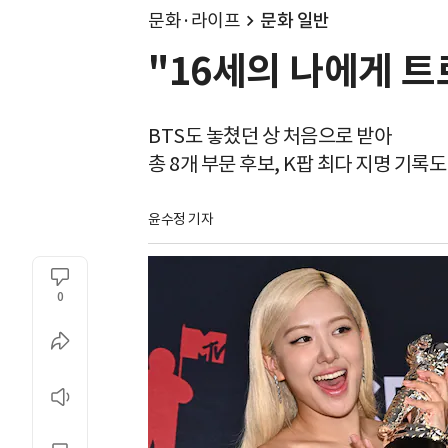
문화·라이프
문화 일반
"16세의 나에게 트
BTS도 놓쳤던 상 처음으로 받아
총 8개 부문 후보, K팝 최다 지명 기록도
윤수정 기자
0