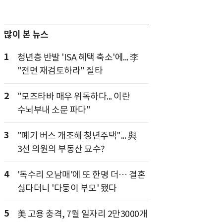
많이 본 뉴스
1
청년층 반발 'ISA 혜택 축소'에... 李
"전면 재검토하라" 질타
2
"모즈타바 매우 위독하다... 이란
수뇌부내 소문 파다"
3
"폐기 버스 개조해 청년주택"... 與
3선 의원의 부동산 묘수?
4
'독수리 오남매'에 또 한명 더… 결혼
싫다더니 '다둥이 부모' 됐다
5
美 고용 충격, 7월 일자리 2만3000개