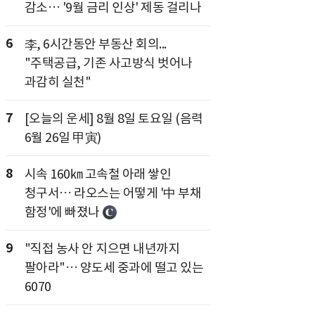
감소… '9월 금리 인상' 제동 걸리나
6
李, 6시간동안 부동산 회의...
"주택공급, 기존 사고방식 벗어나
과감히 실천"
7
[오늘의 운세] 8월 8일 토요일 (음력
6월 26일 甲寅)
8
시속 160㎞ 고속철 아래 쌓인
청구서… 라오스는 어떻게 '中 부채
함정'에 빠졌나
9
"직접 농사 안 지으면 내년까지
팔아라"… 양도세 중과에 떨고 있는
6070