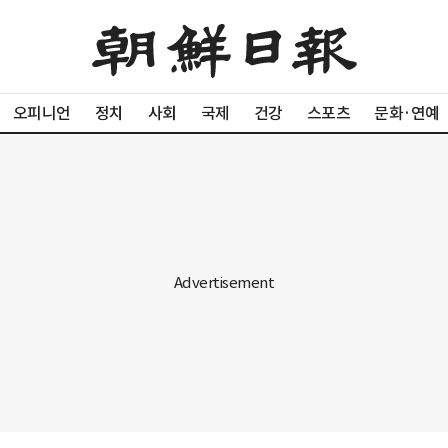
오피니언
정치
사회
국제
건강
스포츠
문화·연예