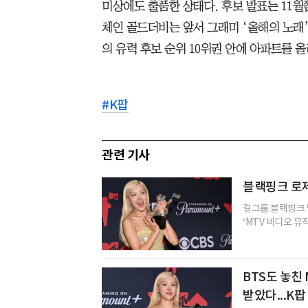
미상에도 출품한 상태다. 후보 발표는 11월
체인 골드더비는 앞서 그래미 ‘올해의 노래’
의 유력 후보 순위 10위권 안에 아파트를 올
#
K팝
관련 기사
블랙핑크 로제,
걸그룹 블랙핑크 멤
‘MTV 비디오 뮤직
BTS도 놓친 
받았다...K팝