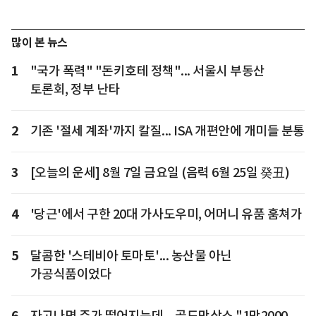
많이 본 뉴스
1
"국가 폭력" "돈키호테 정책"... 서울시 부동산
토론회, 정부 난타
2
기존 '절세 계좌'까지 칼질... ISA 개편안에 개미들 분통
3
[오늘의 운세] 8월 7일 금요일 (음력 6월 25일 癸丑)
4
'당근'에서 구한 20대 가사도우미, 어머니 유품 훔쳐가
5
달콤한 '스테비아 토마토'... 농산물 아닌
가공식품이었다
6
자고나면 주가 떨어지는데... 골드만삭스 "1만2000