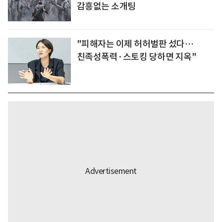
감흥없는 소개팅
"피해자는 이제 허허벌판 섰다…
친족성폭력·스토킹 당하면 지옥"