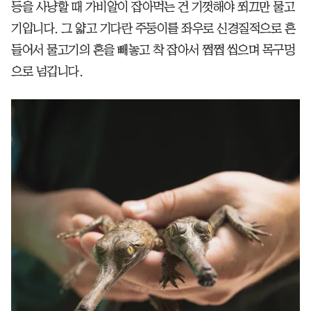
등을 사냥할 때 가비알이 잡아먹는 건 기껏해야 쬐끄만 물고
기입니다. 그 얇고 기다란 주둥이를 좌우로 신경질적으로 흔
들어서 물고기의 혼을 빼놓고 착 잡아서 쩝쩝 씹으며 목구멍
으로 넘깁니다.