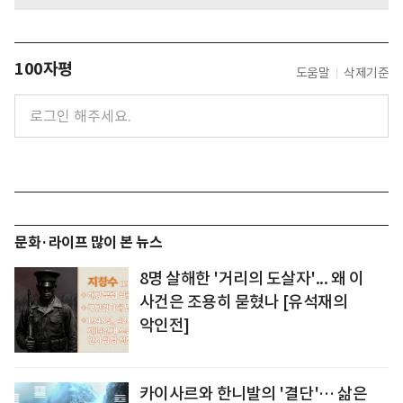
100자평
도움말
삭제기준
문화·라이프 많이 본 뉴스
8명 살해한 '거리의 도살자'... 왜 이
사건은 조용히 묻혔나 [유석재의
악인전]
카이사르와 한니발의 '결단'… 삶은