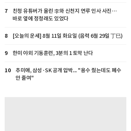
7
친청 유튜버가 올린 李와 신천지 연루 인사 사진…
바로 옆에 정청래도 있었다
8
[오늘의 운세] 8월 11일 화요일 (음력 6월 29일 丁巳)
9
한미 야외 기동훈련, 3분의 1 토막 난다
10
추미애, 삼성·SK 공개 압박... "용수 줬는데도 폐수
안 줄여"