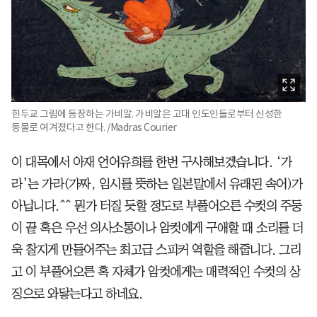
힌두교 그림에 등장하는 가비알. 가비알은 고대 인도인들로부터 신성한
동물로 여겨졌다고 한다. /Madras Courier
이 대목에서 아재 언어유희를 한번 구사해보겠습니다. ‘가
라’는 가라(가짜, 임시를 뜻하는 일본말에서 유래된 속어)가
아닙니다.^^ 뭔가 터질 듯할 정도로 부풀어오른 수컷의 주둥
이 끝 혹은 우선 의사소통이나 암컷에게 구애할 때 소리를 더
욱 찰지게 만들어주는 최고급 스피커 역할을 해줍니다. 그리
고 이 부풀어오른 혹 자체가 암컷에게는 매력적인 수컷의 상
징으로 와닿는다고 하네요.