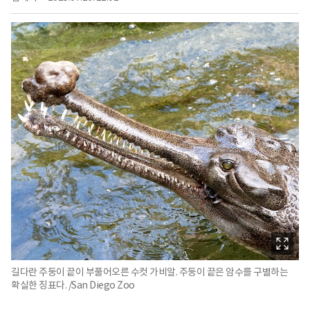
길다란 주둥이 끝이 부풀어오른 수컷 가비알. 주둥이 끝은 암수를 구별하는
확실한 징표다. /San Diego Zoo