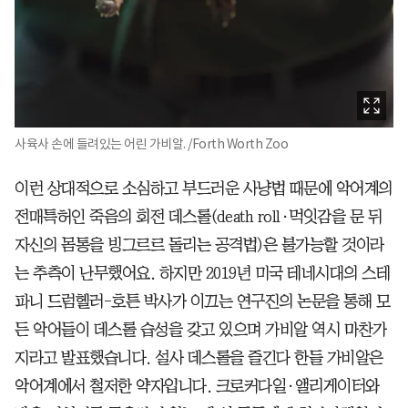
사육사 손에 들려있는 어린 가비알. /Forth Worth Zoo
이런 상대적으로 소심하고 부드러운 사냥법 때문에 악어계의
전매특허인 죽음의 회전 데스롤(death roll·먹잇감을 문 뒤
자신의 몸통을 빙그르르 돌리는 공격법)은 불가능할 것이라
는 추측이 난무했어요. 하지만 2019년 미국 테네시대의 스테
파니 드럼헬러-호튼 박사가 이끄는 연구진의 논문을 통해 모
든 악어들이 데스롤 습성을 갖고 있으며 가비알 역시 마찬가
지라고 발표했습니다. 설사 데스롤을 즐긴다 한들 가비알은
악어계에서 철저한 약자입니다. 크로커다일·앨리게이터와