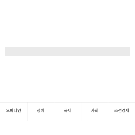
오피니언
정치
국제
사회
조선경제
문화·
조선
스포츠
건강
조선몰
연예
리더스