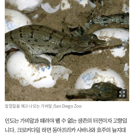
알껍질을 깨고 나오는 가비알 /San Diego Zoo
인도는 가비알과 떼려야 뗄 수 없는 생존의 터전이자 고향입
니다. 크로커다일 하면 동아프리카 사바나와 호주의 늪지대