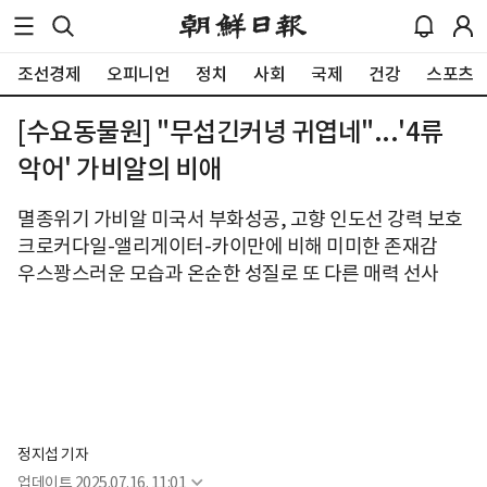
조선경제
오피니언
정치
사회
국제
건강
스포츠
[수요동물원] "무섭긴커녕 귀엽네"...'4류
악어' 가비알의 비애
멸종위기 가비알 미국서 부화성공, 고향 인도선 강력 보호
크로커다일-앨리게이터-카이만에 비해 미미한 존재감
우스꽝스러운 모습과 온순한 성질로 또 다른 매력 선사
정지섭 기자
업데이트
2025.07.16. 11:01