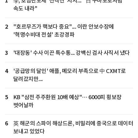
1
李, 호남반도체 '전격전' 지시... "日 구마모토처럼
속도 내라"
2
"호르무즈가 핵보다 중요"... 이란 안보수장에
'혁명수비대 전설' 초강경파
3
'대장동' 수사 이끈 특수통... 강백신 검사 사직서 냈다
4
'공급망의 달인' 애플, 메모리 부족으로 中 CXMT로
달려갔지만...
5
KB "삼전 주주환원 10배 예상"… 6000피 횡보장
벗어날까
6
英 해군의 스파이 해상드론, 비밀리에 중국으로 데이터
보내고 있었다