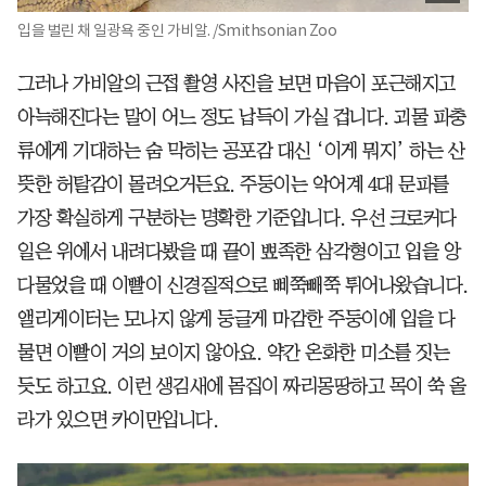
입을 벌린 채 일광욕 중인 가비알. /Smithsonian Zoo
그러나 가비알의 근접 촬영 사진을 보면 마음이 포근해지고
아늑해진다는 말이 어느 정도 납득이 가실 겁니다. 괴물 파충
류에게 기대하는 숨 막히는 공포감 대신 ‘이게 뭐지’ 하는 산
뜻한 허탈감이 몰려오거든요. 주둥이는 악어계 4대 문파를
가장 확실하게 구분하는 명확한 기준입니다. 우선 크로커다
일은 위에서 내려다봤을 때 끝이 뾰족한 삼각형이고 입을 앙
다물었을 때 이빨이 신경질적으로 삐쭉빼쭉 튀어나왔습니다.
앨리게이터는 모나지 않게 둥글게 마감한 주둥이에 입을 다
물면 이빨이 거의 보이지 않아요. 약간 온화한 미소를 짓는
듯도 하고요. 이런 생김새에 몸집이 짜리몽땅하고 목이 쑥 올
라가 있으면 카이만입니다.