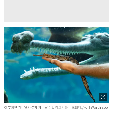
갓 부화한 가비알과 성체 가비알 수컷의 크기를 비교했다. /Fort Worth Zoo