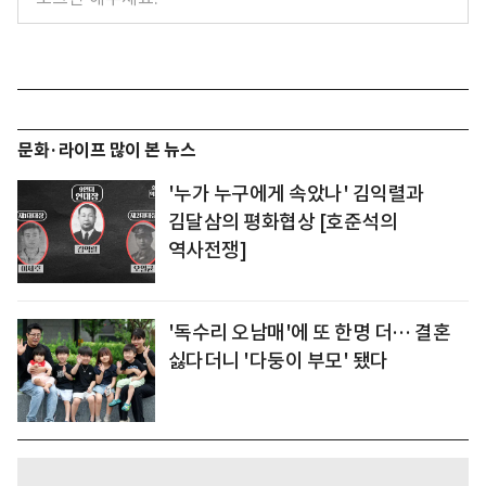
문화·라이프 많이 본 뉴스
'누가 누구에게 속았나' 김익렬과
김달삼의 평화협상 [호준석의
역사전쟁]
'독수리 오남매'에 또 한명 더… 결혼
싫다더니 '다둥이 부모' 됐다