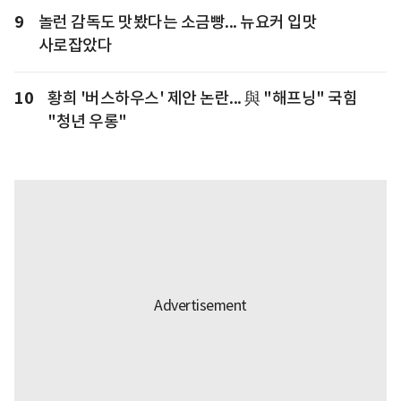
9
놀런 감독도 맛봤다는 소금빵... 뉴요커 입맛
사로잡았다
10
황희 '버스하우스' 제안 논란... 與 "해프닝" 국힘
"청년 우롱"