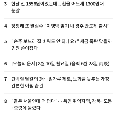
3
한달 전 1556원이었는데... 환율 어느새 1300원대
눈앞
4
정청래 또 말실수 "이명박 임기 내 광주 반도체 출시"
5
"손주 보느라 집 비워도 안 되나요?" 세금 폭탄 맞을까
민원 쏟아졌다
6
[오늘의 운세] 8월 10일 월요일 (음력 6월 28일 丙辰)
7
단백질 달걀의 3배·밀가루 제로, 노화를 늦추는 가장
간편한 아침 습관
8
"같은 서울인데 더 덥다"… 폭염 취약지역, 강북·도봉
·중랑에 몰렸다