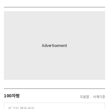
100자평
도움말
삭제기준