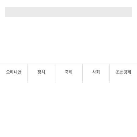
오피니언
정치
국제
사회
조선경제
문화·
조선
스포츠
건강
조선몰
연예
리더스
조선일보 공식 SNS