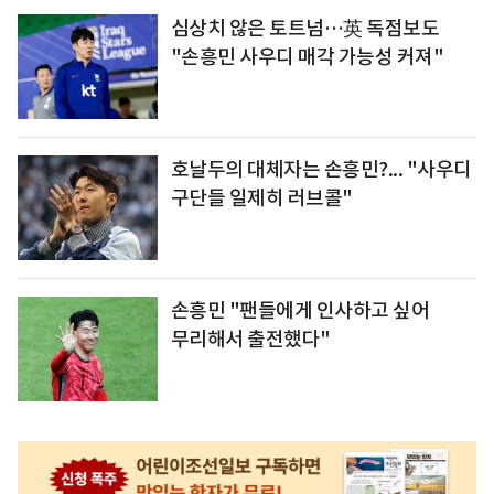
심상치 않은 토트넘…英 독점보도
"손흥민 사우디 매각 가능성 커져"
호날두의 대체자는 손흥민?... "사우디
구단들 일제히 러브콜"
손흥민 "팬들에게 인사하고 싶어
무리해서 출전했다"