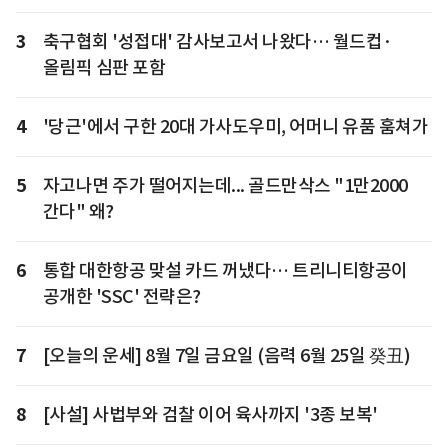
3
축구협회 '성접대' 감사보고서 나왔다… 월드컵·
올림픽 심판 포함
4
'당근'에서 구한 20대 가사도우미, 어머니 유품 훔쳐가
5
자고나면 주가 떨어지는데... 골드만삭스 "1만2000
간다" 왜?
6
통합 대한항공 맞설 카드 꺼냈다… 트리니티항공이
공개한 'SSC' 전략은?
7
[오늘의 운세] 8월 7일 금요일 (음력 6월 25일 癸丑)
8
[사설] 사법부와 검찰 이어 육사까지 '3종 보복'