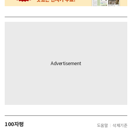
100자평
도움말
삭제기준