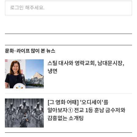
문화·라이프 많이 본 뉴스
스틸 대사와 영락교회, 남대문시장,
냉면
[그 영화 어때] '오디세이'를
알아보자① 전교 1등 훈남 금수저와
감흥없는 소개팅