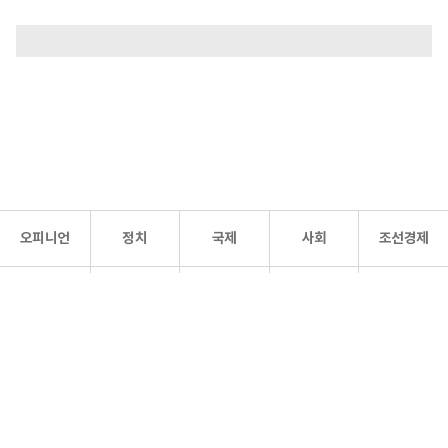
오피니언
정치
국제
사회
조선경제
문화·
조선
스포츠
건강
조선몰
연예
리더스
조선일보 공식 SNS