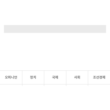
오피니언
정치
국제
사회
조선경제
문화·
조선
스포츠
건강
조선몰
연예
리더스
조선일보 공식 SNS