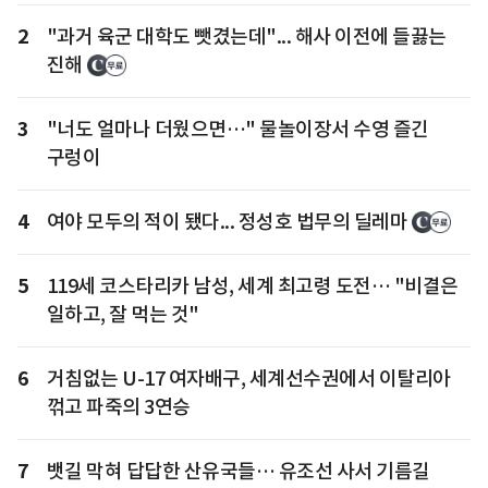
2
"과거 육군 대학도 뺏겼는데"... 해사 이전에 들끓는
진해
3
"너도 얼마나 더웠으면…" 물놀이장서 수영 즐긴
구렁이
4
여야 모두의 적이 됐다... 정성호 법무의 딜레마
5
119세 코스타리카 남성, 세계 최고령 도전… "비결은
일하고, 잘 먹는 것"
6
거침없는 U-17 여자배구, 세계선수권에서 이탈리아
꺾고 파죽의 3연승
7
뱃길 막혀 답답한 산유국들… 유조선 사서 기름길