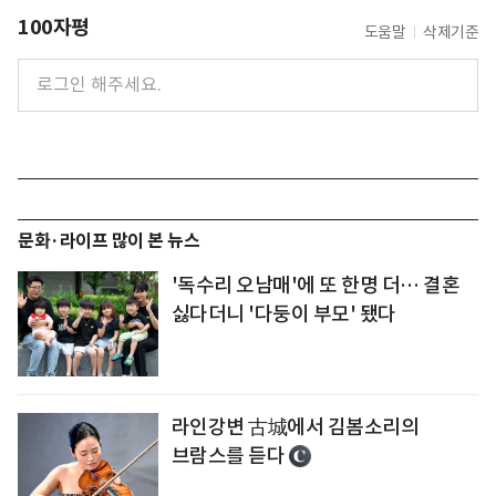
100자평
도움말
삭제기준
문화·라이프 많이 본 뉴스
'독수리 오남매'에 또 한명 더… 결혼
싫다더니 '다둥이 부모' 됐다
라인강변 古城에서 김봄소리의
브람스를 듣다