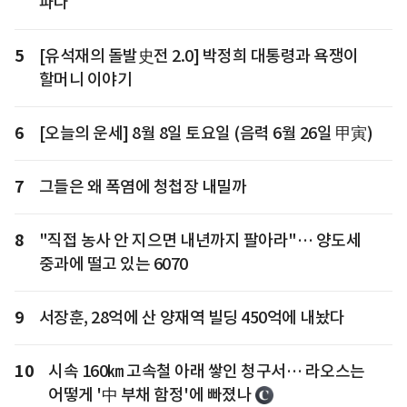
파다
5
[유석재의 돌발史전 2.0] 박정희 대통령과 욕쟁이
할머니 이야기
6
[오늘의 운세] 8월 8일 토요일 (음력 6월 26일 甲寅)
7
그들은 왜 폭염에 청첩장 내밀까
8
"직접 농사 안 지으면 내년까지 팔아라"… 양도세
중과에 떨고 있는 6070
9
서장훈, 28억에 산 양재역 빌딩 450억에 내놨다
10
시속 160㎞ 고속철 아래 쌓인 청구서… 라오스는
어떻게 '中 부채 함정'에 빠졌나