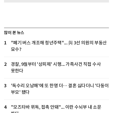
많이 본 뉴스
1
"폐기 버스 개조해 청년주택"... 與 3선 의원의 부동산
묘수?
2
경찰, 9월부터 '상피제' 시행... 가족사건 직접 수사
못한다
3
'독수리 오남매'에 또 한명 더… 결혼 싫다더니 '다둥이
부모' 됐다
4
"모즈타바 위독, 접촉 안돼"... 이란 수뇌부 내 소문