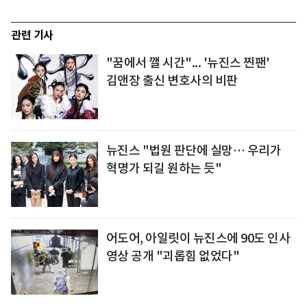
관련 기사
"꿈에서 깰 시간"... '뉴진스 찐팬'
김앤장 출신 변호사의 비판
뉴진스 "법원 판단에 실망… 우리가
혁명가 되길 원하는 듯"
어도어, 아일릿이 뉴진스에 90도 인사
영상 공개 "괴롭힘 없었다"