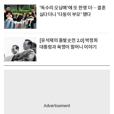
'독수리 오남매'에 또 한명 더… 결혼
싫다더니 '다둥이 부모' 됐다
[유석재의 돌발史전 2.0] 박정희
대통령과 욕쟁이 할머니 이야기