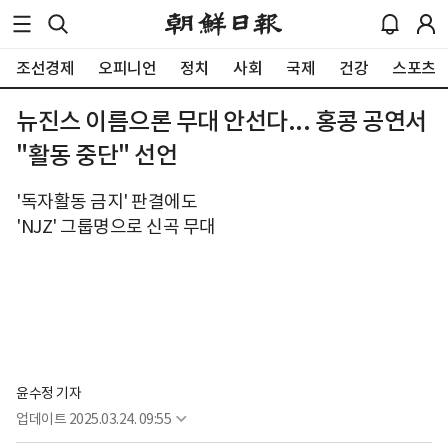
조선경제
오피니언
정치
사회
국제
건강
스포츠
뉴진스 이름으론 무대 안선다... 홍콩 공연서
"활동 중단" 선언
'독자활동 금지' 판결에도
'NJZ' 그룹명으로 신곡 무대
윤수정 기자
업데이트
2025.03.24. 09:55