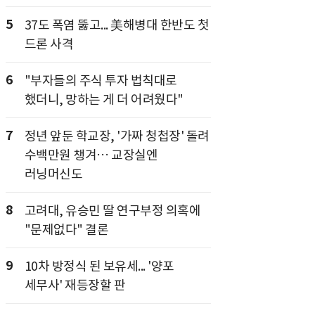
5
37도 폭염 뚫고... 美해병대 한반도 첫
드론 사격
6
"부자들의 주식 투자 법칙대로
했더니, 망하는 게 더 어려웠다"
7
정년 앞둔 학교장, '가짜 청첩장' 돌려
수백만원 챙겨… 교장실엔
러닝머신도
8
고려대, 유승민 딸 연구부정 의혹에
"문제없다" 결론
9
10차 방정식 된 보유세... '양포
세무사' 재등장할 판