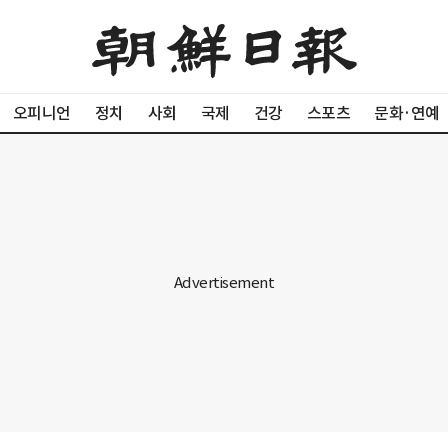
오피니언
정치
사회
국제
건강
스포츠
문화·연예