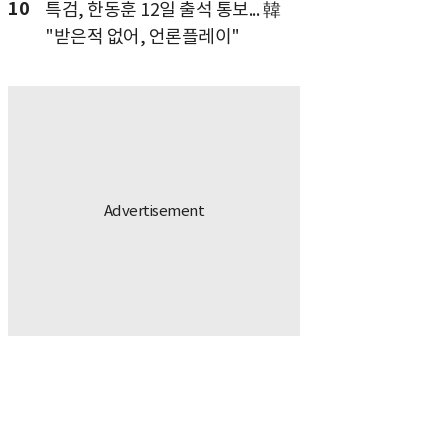
10
특검, 한동훈 12일 출석 통보... 韓
"받은적 없어, 언론플레이"