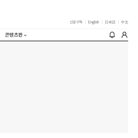
신문구독
|
English
|
日本語
|
中文
콘텐츠판