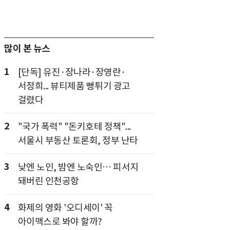
많이 본 뉴스
1
[단독] 유진·장나라·장영란·
서정희... 뷰티제품 뻥튀기 광고
걸렸다
2
"국가 폭력" "돈키호테 정책"...
서울시 부동산 토론회, 정부 난타
3
낮엔 노인, 밤엔 노숙인… 피서지
돼버린 인천공항
4
화제의 영화 '오디세이' 꼭
아이맥스로 봐야 할까?