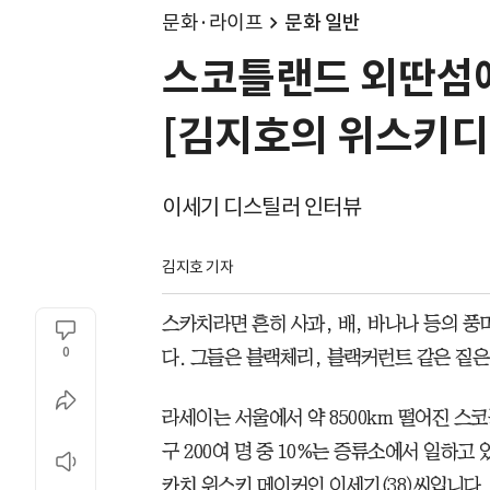
문화·라이프
문화 일반
스코틀랜드 외딴섬에
[김지호의 위스키디
이세기 디스틸러 인터뷰
김지호 기자
스카치라면 흔히 사과, 배, 바나나 등의 풍
0
다. 그들은 블랙체리, 블랙커런트 같은 짙
라세이는 서울에서 약 8500km 떨어진 스
구 200여 명 중 10%는 증류소에서 일하고
카치 위스키 메이커인 이세기(38)씨입니다.