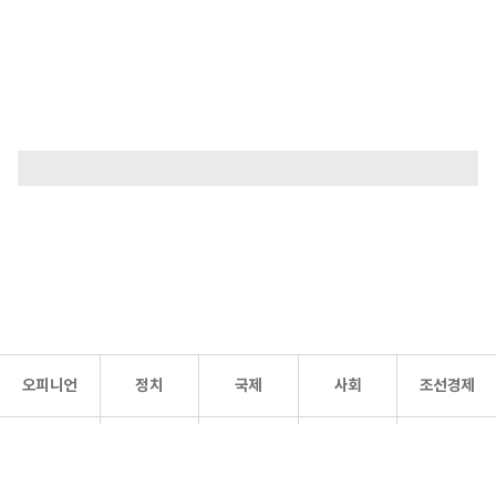
오피니언
정치
국제
사회
조선경제
문화·
조선
스포츠
건강
조선몰
연예
리더스