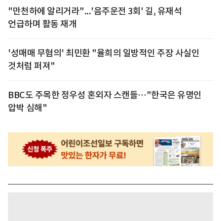
"만천하에 알리거라"...'음주운전 3회' 길, 유재석
언급하며 활동 재개
'성매매 무혐의' 최민환 "율희의 일방적인 주장 사실인
것처럼 퍼져"
BBC도 주목한 정우성 혼외자 스캔들…"한국은 유명인
압박 심해"