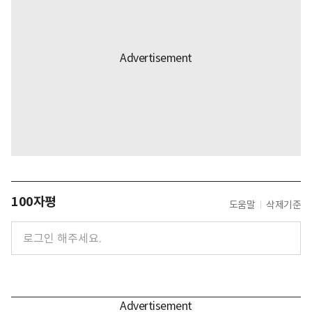
100자평
도움말
삭제기준