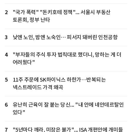
2
"국가 폭력" "돈키호테 정책"... 서울시 부동산
토론회, 정부 난타
3
낮엔 노인, 밤엔 노숙인… 피서지 돼버린 인천공항
4
"부자들의 주식 투자 법칙대로 했더니, 망하는 게 더
어려웠다"
5
11주 주문에 SK하이닉스 하한가…반복되는
넥스트레이드 가격 왜곡
6
유난히 근육이 잘 붙는 당신... "내 안에 네안데르탈인
있다"
7
"5년마다 깨라, 미장은 불가"... ISA 개편안에 개미들