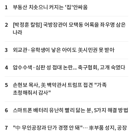
1
부동산 치솟으니 커지는 '집'안싸움
2
[박정훈 칼럼] 국방장관이 모택동 어록을 좌우명 삼은
나라
3
외교관·유학생이 낳은 아이도 美시민권 못 받아
4
압수수색·심판 성 접대 논란... 축구협회, 고개 숙였다
5
손현보 목사, 美 백악관서 트럼프 접견 "가족
초청해줘서 감사"
6
스마트폰 배터리 유난히 빨리 닳는 분, 5가지 해결 방법
7
"中 무인공장과 단가 경쟁 안 돼"… 車부품 성지, 공장