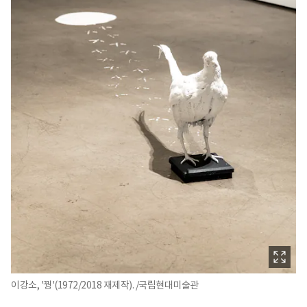
이강소, '꿩'(1972/2018 재제작). /국립현대미술관