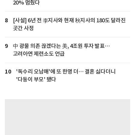
20% 멈췄다
8
[사설] 6년 전 李지사와 현재 秋지사의 180도 달라진
곳간 사정
9
中 광물 의존 끊겠다는 美, 4조원 투자 발표…
고려아연 제련소도 언급
10
'독수리 오남매'에 또 한명 더… 결혼 싫다더니
'다둥이 부모' 됐다