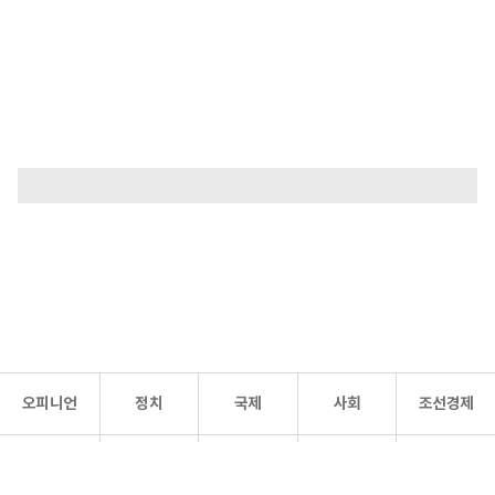
오피니언
정치
국제
사회
조선경제
문화·
조선
스포츠
건강
조선몰
연예
리더스