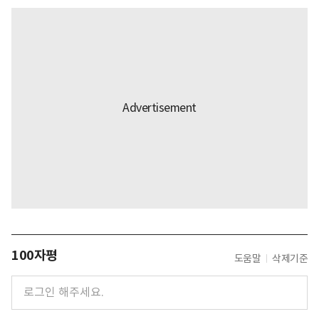
100자평
도움말
삭제기준