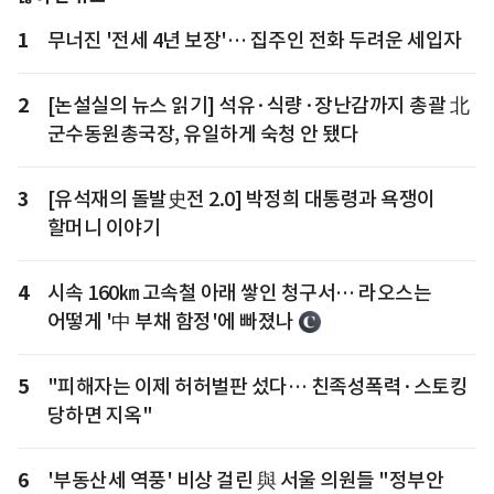
1
무너진 '전세 4년 보장'… 집주인 전화 두려운 세입자
2
[논설실의 뉴스 읽기] 석유·식량·장난감까지 총괄 北
군수동원총국장, 유일하게 숙청 안 됐다
3
[유석재의 돌발史전 2.0] 박정희 대통령과 욕쟁이
할머니 이야기
4
시속 160㎞ 고속철 아래 쌓인 청구서… 라오스는
어떻게 '中 부채 함정'에 빠졌나
5
"피해자는 이제 허허벌판 섰다… 친족성폭력·스토킹
당하면 지옥"
6
'부동산세 역풍' 비상 걸린 與 서울 의원들 "정부안