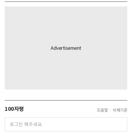
100자평
도움말
삭제기준