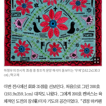
하정우의 전시작 35점 중 창조적 문양 해석이 돋보이는 ‘무제’(162.2x130.3
㎝). /학고재
이번 전시에선 회화 35점을 선보인다. 처음으로 그린 200호
(193.9x259.1cm) 대작도 나왔다. 그에게 200호 캔버스는 육
체적인 도전의 장(場)이자 기도의 공간이었다. “검정 마카펜