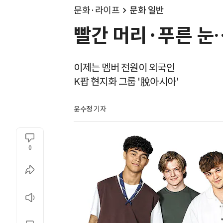
문화·라이프
문화 일반
빨간 머리·푸른 눈…
이제는 멤버 전원이 외국인
K팝 현지화 그룹 '脫아시아'
윤수정 기자
0