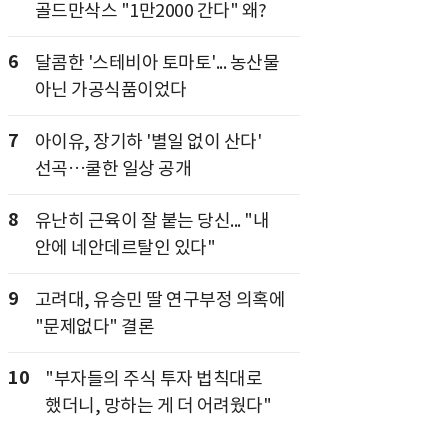
골드만삭스 "1만2000 간다" 왜?
6
달콤한 '스테비아 토마토'... 농산물
아닌 가공식품이었다
7
아이유, 장기하 '별일 없이 산다'
선곡…쿨한 일상 공개
8
유난히 근육이 잘 붙는 당신... "내
안에 네안데르탈인 있다"
9
고려대, 유승민 딸 연구부정 의혹에
"문제없다" 결론
10
"부자들의 주식 투자 법칙대로
했더니, 망하는 게 더 어려웠다"