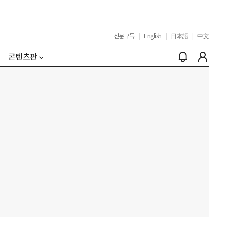
신문구독
|
English
|
日本語
|
中文
콘텐츠판