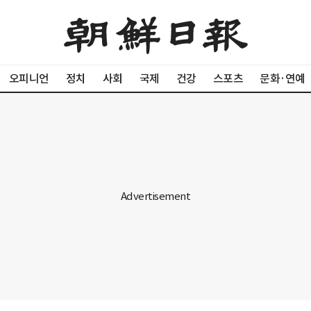
오피니언
정치
사회
국제
건강
스포츠
문화·연예