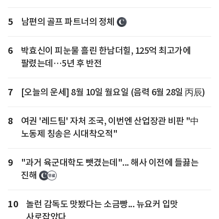
5
남편의 골프 파트너의 정체
6
박효신이 피눈물 흘린 한남더힐, 125억 최고가에
팔렸는데…5년 후 반전
7
[오늘의 운세] 8월 10일 월요일 (음력 6월 28일 丙辰)
8
여권 '레드팀' 자처 조국, 이번엔 산업장관 비판 "中
노동제 칭송은 시대착오적"
9
"과거 육군대학도 뺏겼는데"... 해사 이전에 들끓는
진해
10
놀런 감독도 맛봤다는 소금빵... 뉴요커 입맛
사로잡았다