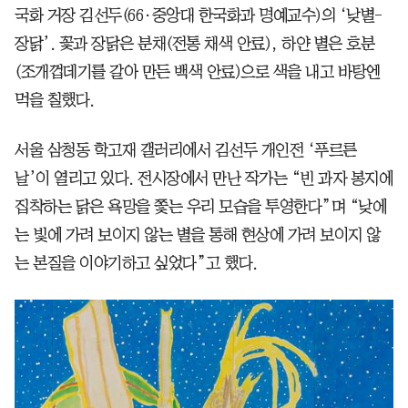
국화 거장 김선두(66·중앙대 한국화과 명예교수)의 ‘낮별-
장닭’. 꽃과 장닭은 분채(전통 채색 안료), 하얀 별은 호분
(조개껍데기를 갈아 만든 백색 안료)으로 색을 내고 바탕엔
먹을 칠했다.
서울 삼청동 학고재 갤러리에서 김선두 개인전 ‘푸르른
날’이 열리고 있다. 전시장에서 만난 작가는 “빈 과자 봉지에
집착하는 닭은 욕망을 쫓는 우리 모습을 투영한다”며 “낮에
는 빛에 가려 보이지 않는 별을 통해 현상에 가려 보이지 않
는 본질을 이야기하고 싶었다”고 했다.