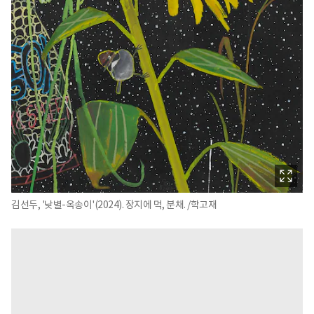
김선두, '낮별-옥송이'(2024). 장지에 먹, 분채. /학고재