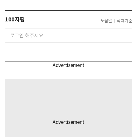
100자평
도움말
삭제기준