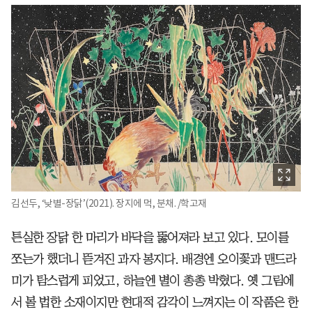
김선두, ‘낮별-장닭’(2021). 장지에 먹, 분채. /학고재
튼실한 장닭 한 마리가 바닥을 뚫어져라 보고 있다. 모이를
쪼는가 했더니 뜯겨진 과자 봉지다. 배경엔 오이꽃과 맨드라
미가 탐스럽게 피었고, 하늘엔 별이 총총 박혔다. 옛 그림에
서 볼 법한 소재이지만 현대적 감각이 느껴지는 이 작품은 한