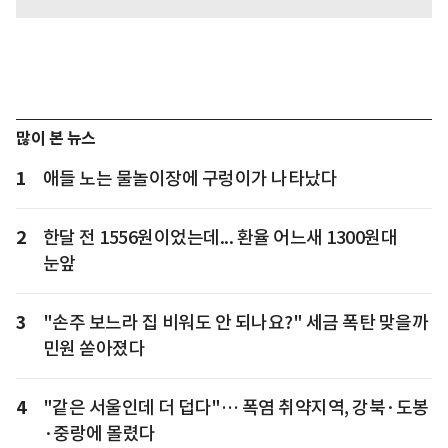
많이 본 뉴스
1
애들 노는 물놀이장에 구렁이가 나타났다
2
한달 전 1556원이었는데... 환율 어느새 1300원대
눈앞
3
"손주 보느라 집 비워도 안 되나요?" 세금 폭탄 맞을까
민원 쏟아졌다
4
"같은 서울인데 더 덥다"… 폭염 취약지역, 강북·도봉
·중랑에 몰렸다