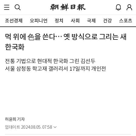
조선경제
오피니언
정치
사회
국제
건강
스포츠
먹 위에 色을 쓴다… 옛 방식으로 그리는 새
한국화
전통 기법으로 현대적 한국화 그린 김선두
서울 삼청동 학고재 갤러리서 17일까지 개인전
허윤희 기자
업데이트
2024.08.05. 07:58