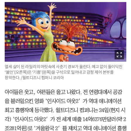
열세 살이 된 라일리의 머릿속에 사춘기 경보가 울린다. 예고 없이 들이닥친
‘불안’(오른쪽)은 ‘기쁨’(왼쪽)을 구석으로 밀어내고 감정 제어 본부를
장악한다. /월트디즈니 컴퍼니 코리아
아이들은 웃고, 어른들은 울고 나왔다. 전 연령대에서 공감
을 불러일으킨 영화 ‘인사이드 아웃2′가 역대 애니메이션
최고 흥행작에 등극했다. 월트디즈니 컴퍼니는 24일(현지 시
각) ‘인사이드 아웃2′가 전 세계 매출 14억6276만달러(약 2
조281억원)로 ‘겨울왕국 2′를 제치고 역대 애니메이션 흥행