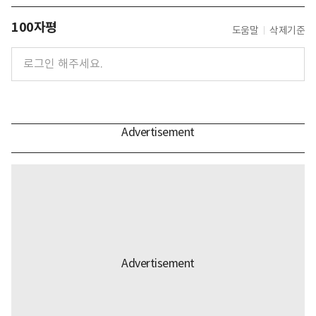
100자평
도움말
삭제기준