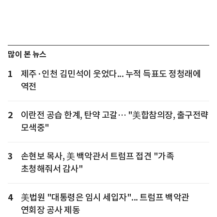
많이 본 뉴스
1
제주·인천 김민석이 웃었다... 누적 득표도 정청래에
역전
2
이란전 공습 한계, 탄약 고갈… "美합참의장, 출구전략
모색중"
3
손현보 목사, 美 백악관서 트럼프 접견 "가족
초청해줘서 감사"
4
美법원 "대통령은 임시 세입자"... 트럼프 백악관
연회장 공사 제동