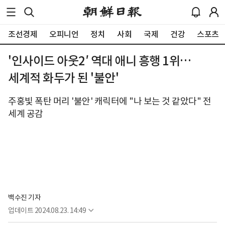
조선경제
오피니언
정치
사회
국제
건강
스포츠
'인사이드 아웃2′ 역대 애니 흥행 1위…
세계적 화두가 된 '불안'
주홍빛 폭탄 머리 '불안' 캐릭터에 "나 보는 것 같았다" 전
세계 공감
백수진 기자
업데이트
2024.08.23. 14:49