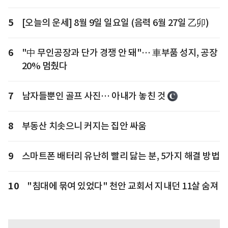
5
[오늘의 운세] 8월 9일 일요일 (음력 6월 27일 乙卯)
6
"中 무인공장과 단가 경쟁 안 돼"… 車부품 성지, 공장
20% 멈췄다
7
남자들뿐인 골프 사진… 아내가 놓친 것
8
부동산 치솟으니 커지는 집안 싸움
9
스마트폰 배터리 유난히 빨리 닳는 분, 5가지 해결 방법
10
"침대에 묶여 있었다" 천안 교회서 지내던 11살 숨져