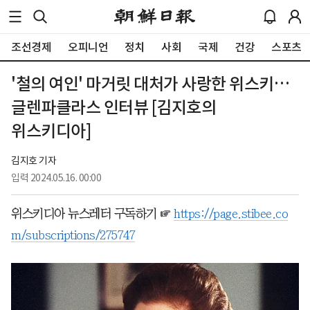
조선경제
오피니언
정치
사회
국제
건강
스포츠
'철의 여인' 마거릿 대처가 사랑한 위스키…
글렌파클라스 인터뷰 [김지호의
위스키디아]
김지호 기자
입력
2024.05.16. 00:00
위스키디아 뉴스레터 구독하기 ☞
https://page.stibee.co
m/subscriptions/275747