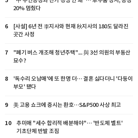
5
"中 무인공장과 단가 경쟁 안 돼"… 車부품 성지, 공장
20% 멈췄다
6
[사설] 6년 전 李지사와 현재 秋지사의 180도 달라진
곳간 사정
7
"폐기 버스 개조해 청년주택"... 與 3선 의원의 부동산
묘수?
8
'독수리 오남매'에 또 한명 더… 결혼 싫다더니 '다둥이
부모' 됐다
9
美 고용 쇼크에 증시는 환호…S&P500 사상 최고
10
추미애 "세수 합리적 배분해야"… '반도체 벨트'
기초단체 반발 조짐