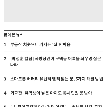
많이 본 뉴스
1
부동산 치솟으니 커지는 '집'안싸움
2
[박정훈 칼럼] 국방장관이 모택동 어록을 좌우명 삼은
나라
3
스마트폰 배터리 유난히 빨리 닳는 분, 5가지 해결 방법
4
외교관·유학생이 낳은 아이도 美시민권 못 받아