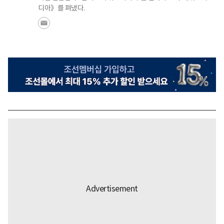
디아》를 펴냈다.