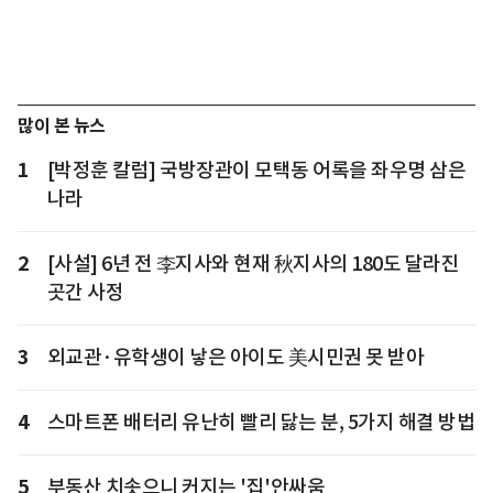
많이 본 뉴스
1
[박정훈 칼럼] 국방장관이 모택동 어록을 좌우명 삼은
나라
2
[사설] 6년 전 李지사와 현재 秋지사의 180도 달라진
곳간 사정
3
외교관·유학생이 낳은 아이도 美시민권 못 받아
4
스마트폰 배터리 유난히 빨리 닳는 분, 5가지 해결 방법
5
부동산 치솟으니 커지는 '집'안싸움