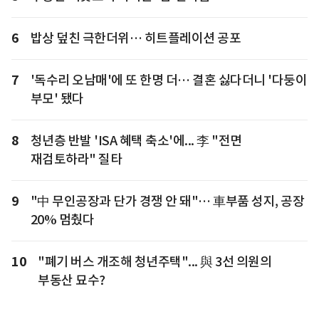
6
밥상 덮친 극한더위… 히트플레이션 공포
7
'독수리 오남매'에 또 한명 더… 결혼 싫다더니 '다둥이
부모' 됐다
8
청년층 반발 'ISA 혜택 축소'에... 李 "전면
재검토하라" 질타
9
"中 무인공장과 단가 경쟁 안 돼"… 車부품 성지, 공장
20% 멈췄다
10
"폐기 버스 개조해 청년주택"... 與 3선 의원의
부동산 묘수?