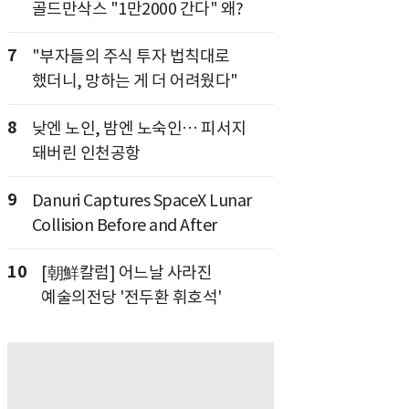
골드만삭스 "1만2000 간다" 왜?
7
"부자들의 주식 투자 법칙대로
했더니, 망하는 게 더 어려웠다"
8
낮엔 노인, 밤엔 노숙인… 피서지
돼버린 인천공항
9
Danuri Captures SpaceX Lunar
Collision Before and After
10
[朝鮮칼럼] 어느날 사라진
예술의전당 '전두환 휘호석'