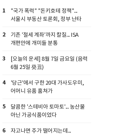
1
"국가 폭력" "돈키호테 정책"...
서울시 부동산 토론회, 정부 난타
2
기존 '절세 계좌'까지 칼질... ISA
개편안에 개미들 분통
3
[오늘의 운세] 8월 7일 금요일 (음력
6월 25일 癸丑)
4
'당근'에서 구한 20대 가사도우미,
어머니 유품 훔쳐가
5
달콤한 '스테비아 토마토'... 농산물
아닌 가공식품이었다
6
자고나면 주가 떨어지는데...