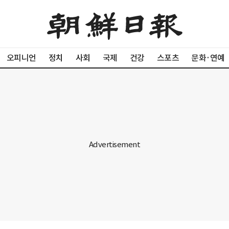
오피니언
정치
사회
국제
건강
스포츠
문화·연예