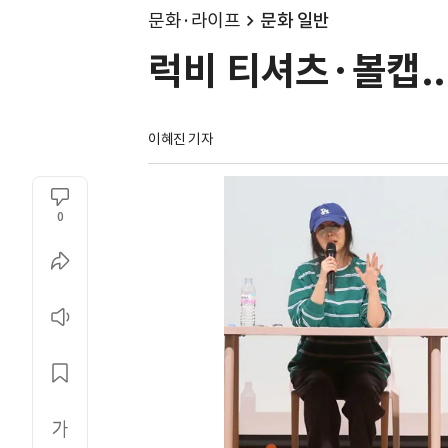
문화·라이프
문화 일반
럭비 티셔츠·볼캡..
이혜진 기자
0