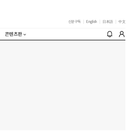
신문구독
|
English
|
日本語
|
中文
콘텐츠판