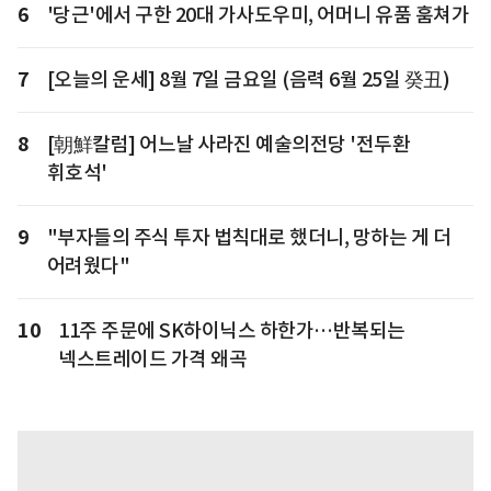
6
'당근'에서 구한 20대 가사도우미, 어머니 유품 훔쳐가
7
[오늘의 운세] 8월 7일 금요일 (음력 6월 25일 癸丑)
8
[朝鮮칼럼] 어느날 사라진 예술의전당 '전두환
휘호석'
9
"부자들의 주식 투자 법칙대로 했더니, 망하는 게 더
어려웠다"
10
11주 주문에 SK하이닉스 하한가…반복되는
넥스트레이드 가격 왜곡