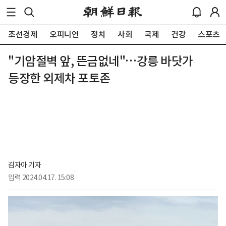
조선경제
오피니언
정치
사회
국제
건강
스포츠
"기암절벽 앞, 뜬금없네"…강릉 바닷가
등장한 외제차 포토존
김자아 기자
입력
2024.04.17. 15:08