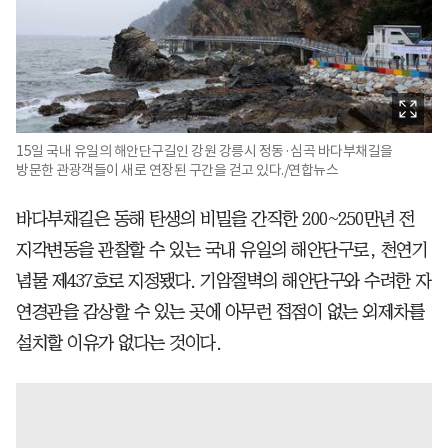
15일 국내 유일의 해안단구길인 강원 강릉시 정동·심곡 바다부채길을
방문한 관광객들이 새로 연장된 구간을 걷고 있다./연합뉴스
바다부채길은 동해 탄생의 비밀을 간직한 200~250만년 전
지각변동을 관찰할 수 있는 국내 유일의 해안단구로, 천연기
념물 제437호로 지정됐다. 기암절벽의 해안단구와 수려한 자
연경관을 감상할 수 있는 곳에 아무런 접점이 없는 외제차를
설치할 이유가 없다는 것이다.