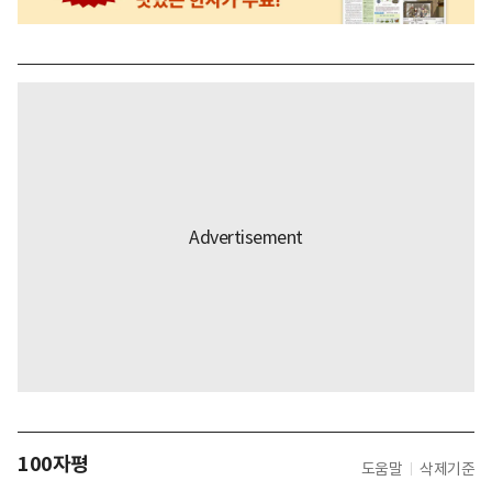
100자평
도움말
삭제기준