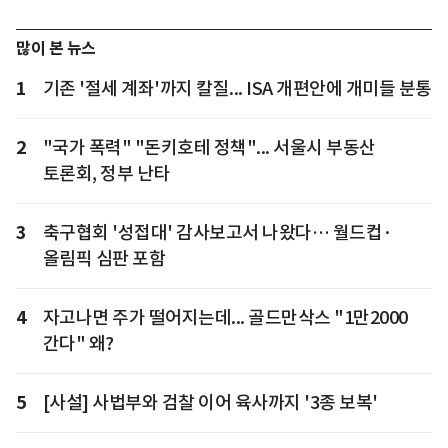
많이 본 뉴스
1
기존 '절세 계좌'까지 칼질... ISA 개편안에 개미들 분통
2
"국가 폭력" "돈키호테 정책"... 서울시 부동산
토론회, 정부 난타
3
축구협회 '성접대' 감사보고서 나왔다… 월드컵·
올림픽 심판 포함
4
자고나면 주가 떨어지는데... 골드만삭스 "1만2000
간다" 왜?
5
[사설] 사법부와 검찰 이어 육사까지 '3종 보복'