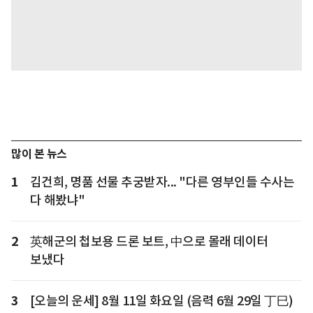
많이 본 뉴스
1
김건희, 명품 선물 추궁받자... "다른 영부인들 수사는
다 해봤냐"
2
英해군의 첩보용 드론 보트, 中으로 몰래 데이터
보냈다
3
[오늘의 운세] 8월 11일 화요일 (음력 6월 29일 丁巳)