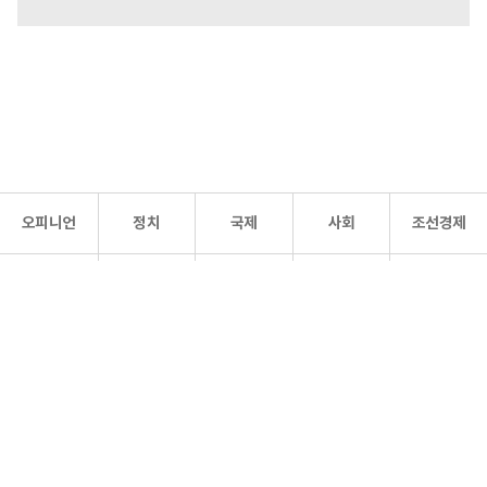
오피니언
정치
국제
사회
조선경제
문화·
조선
스포츠
건강
조선몰
연예
리더스
조선일보 공식 SNS
개인정보처리방침
사이트맵