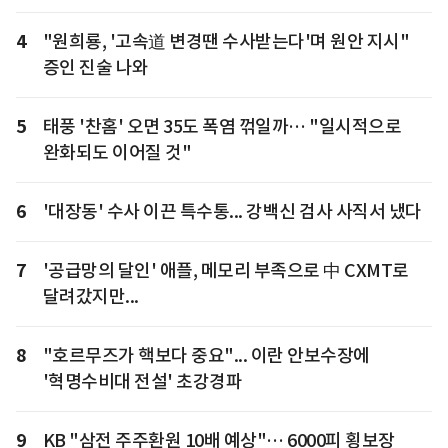
4
"원희룡, '고속道 변경땐 수사받는다'며 원안 지시"
증인 진술 나와
5
태풍 '찬홈' 오면 35도 폭염 꺾일까… "일시적으로
완화되도 이어질 것"
6
'대장동' 수사 이끈 특수통... 강백신 검사 사직서 냈다
7
'공급망의 달인' 애플, 메모리 부족으로 中 CXMT로
달려갔지만...
8
"호르무즈가 핵보다 중요"... 이란 안보수장에
'혁명수비대 전설' 초강경파
9
KB "삼전 주주환원 10배 예상"… 6000피 횡보장