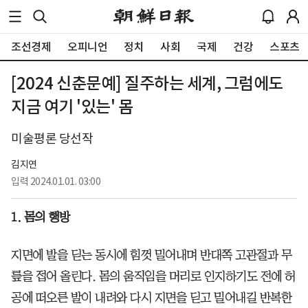
조선경제
오피니언
정치
사회
국제
건강
스포츠
[2024 신춘문예] 질주하는 세계, 그럼에도
지금 여기 '있는' 몸
미술평론 당선작
김지연
입력
2024.01.01. 03:00
1. 몸의 행방
지면에 발을 딛는 동시에 힘껏 밀어내며 반대쪽 고관절과 무
릎을 접어 올린다. 몸의 움직임을 머리로 인지하기도 전에 허
공에 떠오른 발이 내려와 다시 지면을 딛고 밀어내길 반복한