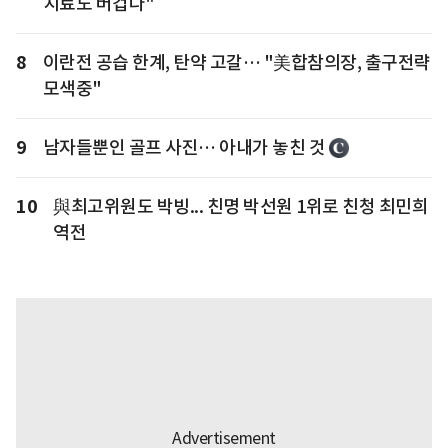
치료도 버겁다"
8
이란전 공습 한계, 탄약 고갈… "美합참의장, 출구전략
모색중"
9
남자들뿐인 골프 사진… 아내가 놓친 것
10
與최고위원도 박빙... 친명 박선원 1위로 친청 최민희
역전