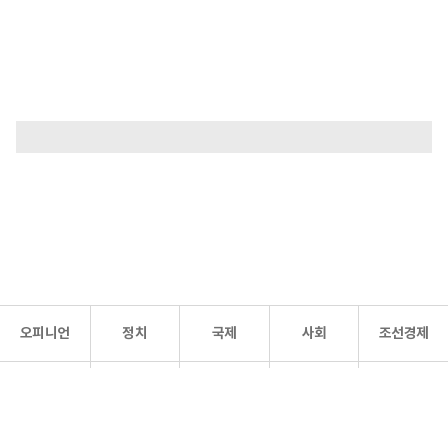
오피니언
정치
국제
사회
조선경제
문화·
조선
스포츠
건강
조선몰
연예
리더스