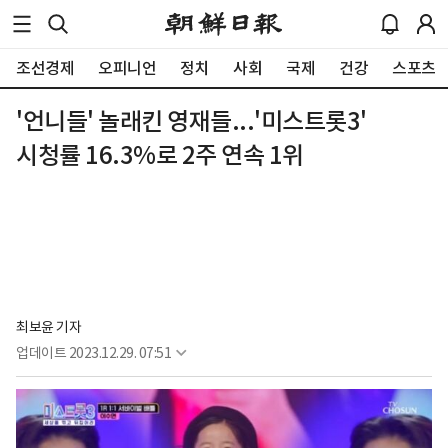
조선경제
오피니언
정치
사회
국제
건강
스포츠
'언니들' 놀래킨 영재들...'미스트롯3'
시청률 16.3%로 2주 연속 1위
최보윤 기자
업데이트
2023.12.29. 07:51