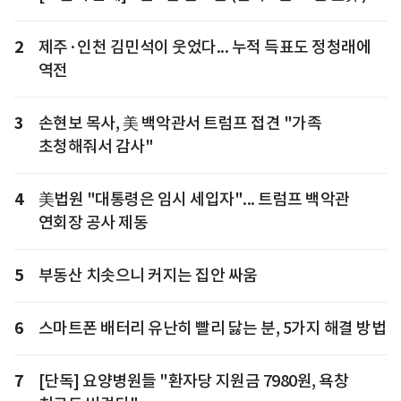
2
제주·인천 김민석이 웃었다... 누적 득표도 정청래에
역전
3
손현보 목사, 美 백악관서 트럼프 접견 "가족
초청해줘서 감사"
4
美법원 "대통령은 임시 세입자"... 트럼프 백악관
연회장 공사 제동
5
부동산 치솟으니 커지는 집안 싸움
6
스마트폰 배터리 유난히 빨리 닳는 분, 5가지 해결 방법
7
[단독] 요양병원들 "환자당 지원금 7980원, 욕창