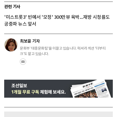
관련 기사
'미스트롯3' 빈예서 '모정' 300만뷰 육박...재방 시청률도
공중파 뉴스 앞서
최보윤 기자
문화부 '대중문화팀'을 이끌고 있습니다. 럭셔리 섹션 '더부티
크'도 맡고 있습니다.