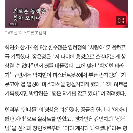
TV조선 '미스트롯 3' 캡처
최연소 참가자인 8살 한수정은 임현정의 ‘사랑아’로 올하트
를 기록했다. 장윤정은 “저 나이에 흉성으로 소리내는 게 상
상할 수 없다”면서 혀를 내둘렀다. 그에 맞선 ‘박지현 바라
기’ 구민서는 박지현이 미스터트롯2에서 부른 송가인의 ‘거
문고야’를 열창해 마스터석을 덩실거리게 했다. 12개 하트를
기록했지만 박칼린은 “좋은 악기를 갖고 있다”며 격려했다.
현역부 ‘언니들’의 명성은 여전했다. 풍금은 한민의 ‘어차피
떠난 사람’으로 올하트를 받았고, 천가연은 김연자의 ‘정든
님’을 선곡해 장민호로부터 “어디 계시다 나오셨냐”라는 평