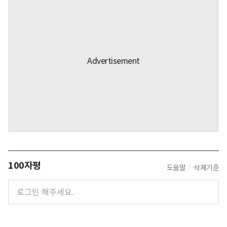
100자평
도움말
삭제기준