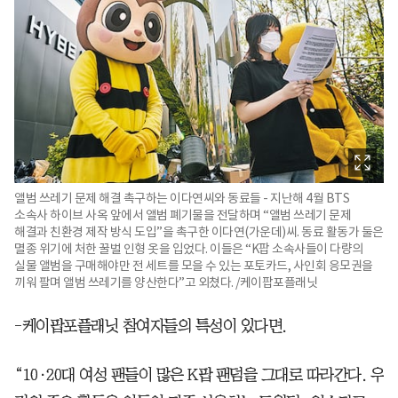
앨범 쓰레기 문제 해결 촉구하는 이다연씨와 동료들 - 지난해 4월 BTS
소속사 하이브 사옥 앞에서 앨범 폐기물을 전달하며 “앨범 쓰레기 문제
해결과 친환경 제작 방식 도입”을 촉구한 이다연(가운데)씨. 동료 활동가 둘은
멸종 위기에 처한 꿀벌 인형 옷을 입었다. 이들은 “K팝 소속사들이 다량의
실물 앨범을 구매해야만 전 세트를 모을 수 있는 포토카드, 사인회 응모권을
끼워 팔며 앨범 쓰레기를 양산한다”고 외쳤다. /케이팝포플래닛
-케이팝포플래닛 참여자들의 특성이 있다면.
“10·20대 여성 팬들이 많은 K팝 팬덤을 그대로 따라간다. 우