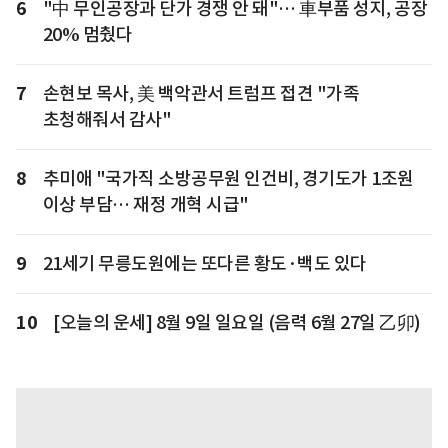
6
"中 무인공장과 단가 경쟁 안 돼"… 車부품 성지, 공장
20% 멈췄다
7
손현보 목사, 美 백악관서 트럼프 접견 "가족
초청해줘서 감사"
8
추미애 "국가직 소방공무원 인건비, 경기도가 1조원
이상 부담… 재정 개혁 시급"
9
21세기 무릉도원에는 또다른 황도·백도 있다
10
[오늘의 운세] 8월 9일 일요일 (음력 6월 27일 乙卯)