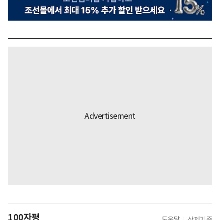
100자평
도움말
삭제기준