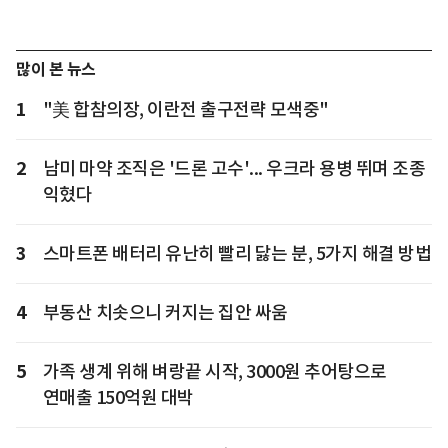
많이 본 뉴스
1
"美 합참의장, 이란전 출구전략 모색중"
2
남미 마약 조직은 '드론 고수'... 우크라 용병 뛰며 조종
익혔다
3
스마트폰 배터리 유난히 빨리 닳는 분, 5가지 해결 방법
4
부동산 치솟으니 커지는 집안 싸움
5
가족 생계 위해 벼랑끝 시작, 3000원 추어탕으로
연매출 150억원 대박