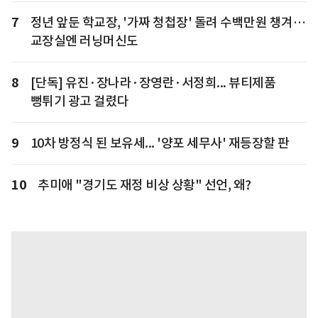
7
정년 앞둔 학교장, '가짜 청첩장' 돌려 수백만원 챙겨…
교장실엔 러닝머신도
8
[단독] 유진·장나라·장영란·서정희... 뷰티제품
뻥튀기 광고 걸렸다
9
10차 방정식 된 보유세... '양포 세무사' 재등장할 판
10
추미애 "경기도 재정 비상 상황" 선언, 왜?