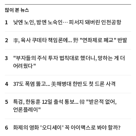
많이 본 뉴스
1
낮엔 노인, 밤엔 노숙인… 피서지 돼버린 인천공항
2
李, 육사 쿠데타 책임론에... 野 "연좌제로 폐교" 반발
3
"부자들의 주식 투자 법칙대로 했더니, 망하는 게 더
어려웠다"
4
37도 폭염 뚫고... 美해병대 한반도 첫 드론 사격
5
특검, 한동훈 12일 출석 통보... 韓 "받은적 없어,
언론플레이"
6
화제의 영화 '오디세이' 꼭 아이맥스로 봐야 할까?