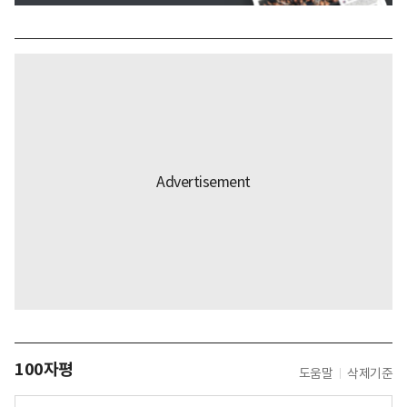
100자평
도움말
삭제기준