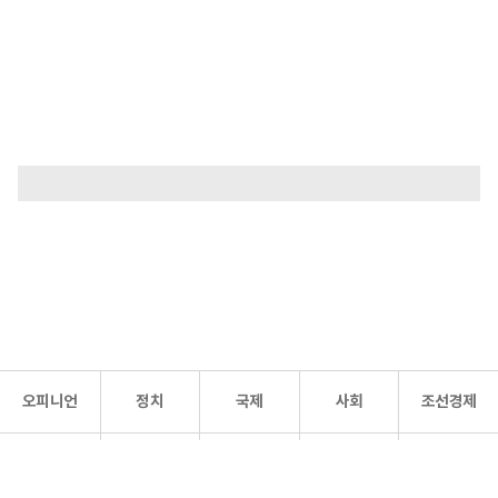
오피니언
정치
국제
사회
조선경제
문화·
조선
스포츠
건강
조선몰
연예
리더스