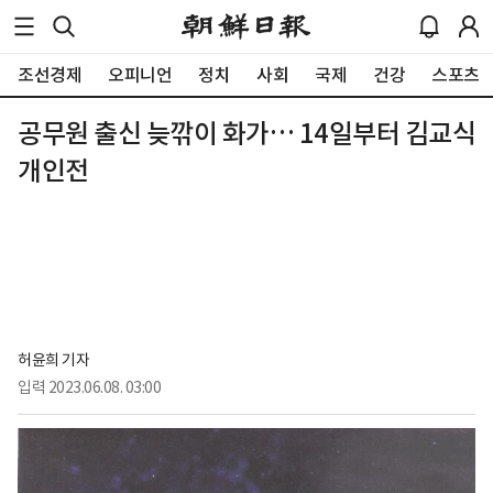
조선경제
오피니언
정치
사회
국제
건강
스포츠
공무원 출신 늦깎이 화가… 14일부터 김교식
개인전
허윤희 기자
입력
2023.06.08. 03:00