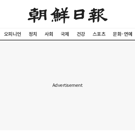
오피니언
정치
사회
국제
건강
스포츠
문화·연예