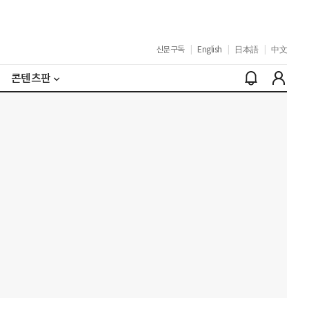
신문구독
|
English
|
日本語
|
中文
콘텐츠판