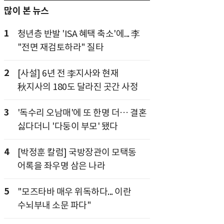
많이 본 뉴스
1
청년층 반발 'ISA 혜택 축소'에... 李
"전면 재검토하라" 질타
2
[사설] 6년 전 李지사와 현재
秋지사의 180도 달라진 곳간 사정
3
'독수리 오남매'에 또 한명 더… 결혼
싫다더니 '다둥이 부모' 됐다
4
[박정훈 칼럼] 국방장관이 모택동
어록을 좌우명 삼은 나라
5
"모즈타바 매우 위독하다... 이란
수뇌부내 소문 파다"