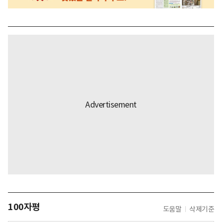
100자평
도움말
삭제기준