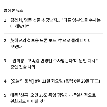
많이 본 뉴스
1
김건희, 명품 선물 추궁받자... "다른 영부인들 수사는
다 해봤냐"
2
英해군의 첩보용 드론 보트, 中으로 몰래 데이터
보냈다
3
"원희룡, '고속道 변경땐 수사받는다'며 원안 지시"
증인 진술 나와
4
[오늘의 운세] 8월 11일 화요일 (음력 6월 29일 丁巳)
5
태풍 '찬홈' 오면 35도 폭염 꺾일까… "일시적으로
완화되도 이어질 것"