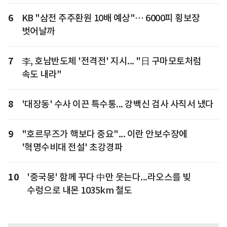
6
KB "삼전 주주환원 10배 예상"… 6000피 횡보장
벗어날까
7
李, 호남반도체 '전격전' 지시... "日 구마모토처럼
속도 내라"
8
'대장동' 수사 이끈 특수통... 강백신 검사 사직서 냈다
9
"호르무즈가 핵보다 중요"... 이란 안보수장에
'혁명수비대 전설' 초강경파
10
'중국몽' 함께 꾸다 中만 웃는다...라오스를 빚
수렁으로 내몬 1035km 철도