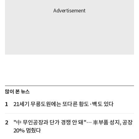
많이 본 뉴스
1
21세기 무릉도원에는 또다른 황도·백도 있다
2
"中 무인공장과 단가 경쟁 안 돼"… 車부품 성지, 공장
20% 멈췄다