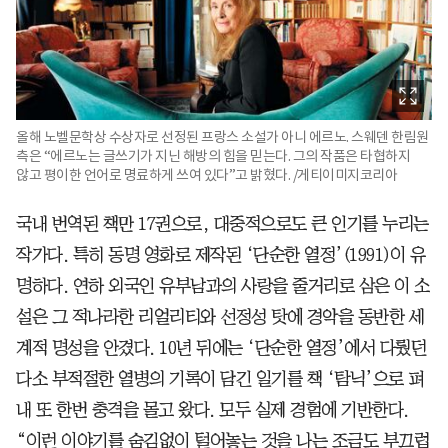
올해 노벨문학상 수상자로 선정된 프랑스 소설가 아니 에르노. 스웨덴 한림원
측은 “에르노는 글쓰기가 지닌 해방의 힘을 믿는다. 그의 작품은 타협하지
않고 평이한 언어로 명료하게 쓰여 있다”고 밝혔다. /게티이미지코리아
국내 번역된 책만 17권으로, 대중적으로도 큰 인기를 누리는
작가다. 특히 동명 영화로 제작된 ‘단순한 열정’(1991)이 유
명하다. 연하 외국인 유부남과의 사랑을 줄거리로 삼은 이 소
설은 그 적나라한 리얼리티와 선정성 탓에 경악을 동반한 세
계적 명성을 안겼다. 10년 뒤에는 ‘단순한 열정’에서 다뤘던
다소 부적절한 열병의 기록이 담긴 일기를 책 ‘탐닉’으로 펴
내 또 한번 충격을 몰고 왔다. 모두 실제 경험에 기반한다.
“이런 이야기를 숨김없이 털어놓는 것을 나는 조금도 부끄럽