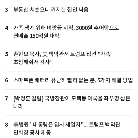
3
부동산 치솟으니 커지는 집안 싸움
4
가족 생계 위해 벼랑끝 시작, 3000원 추어탕으로
연매출 150억원 대박
5
손현보 목사, 美 백악관서 트럼프 접견 "가족
초청해줘서 감사"
6
스마트폰 배터리 유난히 빨리 닳는 분, 5가지 해결 방법
7
[박정훈 칼럼] 국방장관이 모택동 어록을 좌우명 삼은
나라
8
美법원 "대통령은 임시 세입자"... 트럼프 백악관
연회장 공사 제동