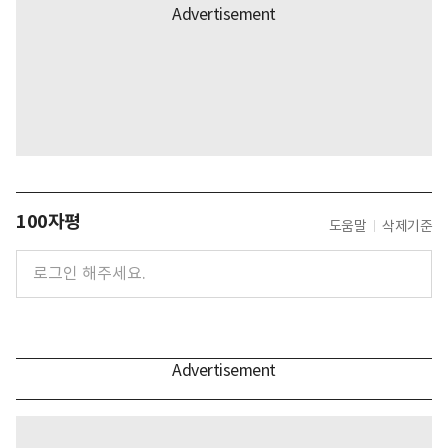
100자평
도움말
삭제기준