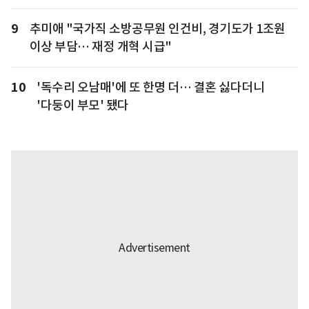
9
추미애 "국가직 소방공무원 인건비, 경기도가 1조원
이상 부담… 재정 개혁 시급"
10
'독수리 오남매'에 또 한명 더… 결혼 싫다더니
'다둥이 부모' 됐다