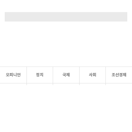
오피니언
정치
국제
사회
조선경제
문화·
조선
스포츠
건강
조선몰
연예
리더스
조선일보 공식 SNS