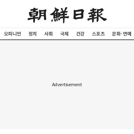
오피니언
정치
사회
국제
건강
스포츠
문화·연예