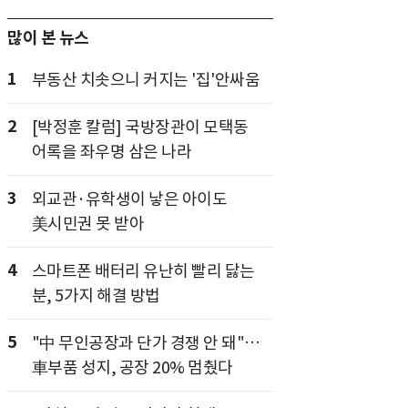
많이 본 뉴스
1
부동산 치솟으니 커지는 '집'안싸움
2
[박정훈 칼럼] 국방장관이 모택동
어록을 좌우명 삼은 나라
3
외교관·유학생이 낳은 아이도
美시민권 못 받아
4
스마트폰 배터리 유난히 빨리 닳는
분, 5가지 해결 방법
5
"中 무인공장과 단가 경쟁 안 돼"…
車부품 성지, 공장 20% 멈췄다