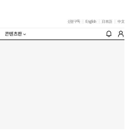
신문구독
|
English
|
日本語
|
中文
콘텐츠판