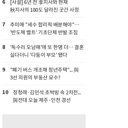
6
[사설] 6년 전 李지사와 현재
秋지사의 180도 달라진 곳간 사정
7
추미애 "세수 합리적 배분해야"…
'반도체 벨트' 기초단체 반발 조짐
8
'독수리 오남매'에 또 한명 더… 결혼
싫다더니 '다둥이 부모' 됐다
9
"폐기 버스 개조해 청년주택"... 與
3선 의원의 부동산 묘수?
10
정청래·김민석 초박빙 속 2차전...
與전대 오늘 제주·인천 경선