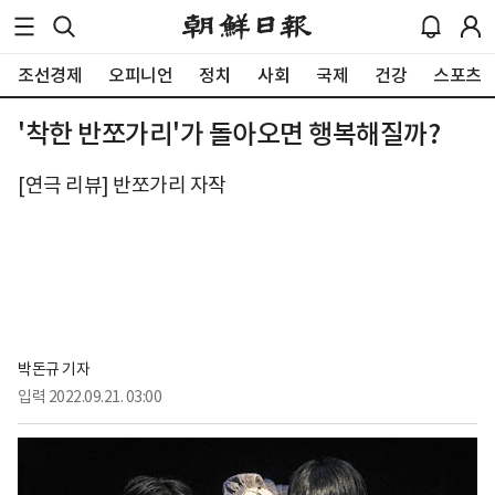
조선경제
오피니언
정치
사회
국제
건강
스포츠
'착한 반쪼가리'가 돌아오면 행복해질까?
[연극 리뷰] 반쪼가리 자작
박돈규 기자
입력
2022.09.21. 03:00