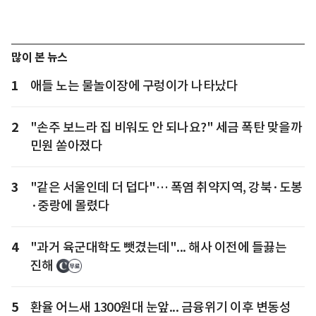
많이 본 뉴스
1
애들 노는 물놀이장에 구렁이가 나타났다
2
"손주 보느라 집 비워도 안 되나요?" 세금 폭탄 맞을까
민원 쏟아졌다
3
"같은 서울인데 더 덥다"… 폭염 취약지역, 강북·도봉
·중랑에 몰렸다
4
"과거 육군대학도 뺏겼는데"... 해사 이전에 들끓는
진해
5
환율 어느새 1300원대 눈앞... 금융위기 이후 변동성