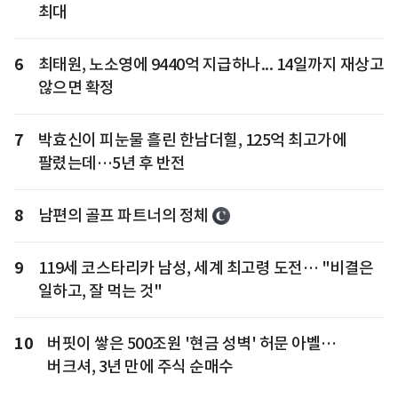
최대
6
최태원, 노소영에 9440억 지급하나... 14일까지 재상고
않으면 확정
7
박효신이 피눈물 흘린 한남더힐, 125억 최고가에
팔렸는데…5년 후 반전
8
남편의 골프 파트너의 정체
9
119세 코스타리카 남성, 세계 최고령 도전… "비결은
일하고, 잘 먹는 것"
10
버핏이 쌓은 500조원 '현금 성벽' 허문 아벨…
버크셔, 3년 만에 주식 순매수