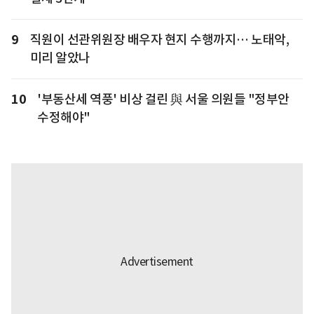
9
직원이 선관위원장 배우자 현지 수행까지… 노태악,
미리 알았나
10
'부동산세 역풍' 비상 걸린 與 서울 의원들 "정부안
수정해야"