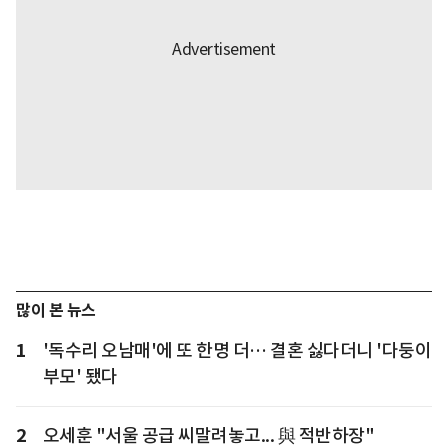
많이 본 뉴스
1
'독수리 오남매'에 또 한명 더… 결혼 싫다더니 '다둥이
부모' 됐다
2
오세훈 "서울 공급 씨말려놓고... 與 적반하장"