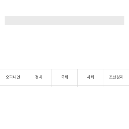
오피니언
정치
국제
사회
조선경제
문화·
조선
스포츠
건강
조선몰
연예
리더스
조선일보 공식 SNS