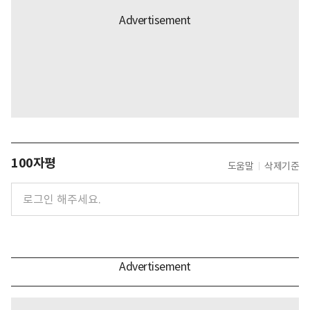
100자평
도움말
삭제기준