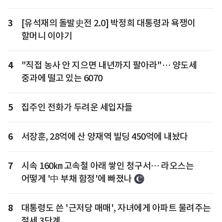
3
[유석재의 돌발史전 2.0] 박정희 대통령과 욕쟁이
할머니 이야기
4
"직접 농사 안 지으면 내년까지 팔아라"… 양도세
중과에 떨고 있는 6070
5
집주인 전화가 두려운 세입자들
6
서장훈, 28억에 산 양재역 빌딩 450억에 내놨다
7
시속 160㎞ 고속철 아래 쌓인 청구서… 라오스는
어떻게 '中 부채 함정'에 빠졌나
8
대통령도 쓴 '근저당 매매', 자녀에게 아파트 물려주는
절세 3단계