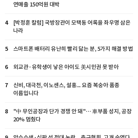
연매출 150억원 대박
4
[박정훈 칼럼] 국방장관이 모택동 어록을 좌우명 삼은
나라
5
스마트폰 배터리 유난히 빨리 닳는 분, 5가지 해결 방법
6
외교관·유학생이 낳은 아이도 美시민권 못 받아
7
신비, 대극천, 이노센스, 설홍... 요즘 복숭아 품종
이름입니다
8
"中 무인공장과 단가 경쟁 안 돼"… 車부품 성지, 공장
20% 멈췄다
9
압수수색·심판 성 접대 논란... 축구협회, 고개 숙였다