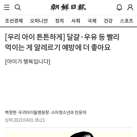
조선경제
오피니언
정치
사회
국제
건강
스포츠
[우리 아이 튼튼하게] 달걀·우유 등 빨리
먹이는 게 알레르기 예방에 더 좋아요
[아이가 행복입니다]
백정현·우리아이들병원장·소아청소년과 전문의
입력
2022.04.01. 05:21