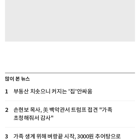
많이 본 뉴스
1
부동산 치솟으니 커지는 '집'안싸움
2
손현보 목사, 美 백악관서 트럼프 접견 "가족
초청해줘서 감사"
3
가족 생계 위해 벼랑끝 시작, 3000원 추어탕으로