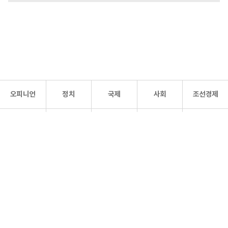
오피니언
정치
국제
사회
조선경제
문화·
조선
스포츠
건강
조선몰
연예
리더스
조선일보 공식 SNS
개인정보처리방침
사이트맵
Copyright 조선일보 All rights reserved. 무단 전재 및 재배포 금지.