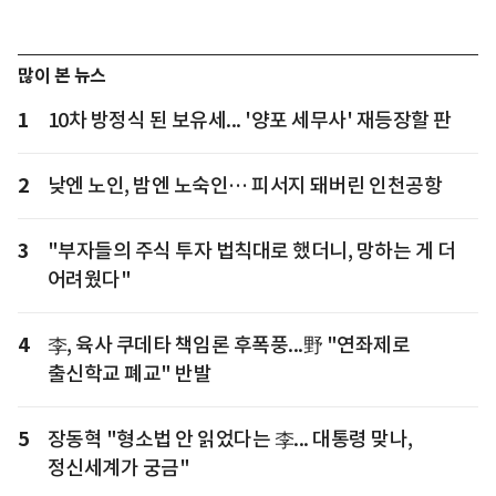
많이 본 뉴스
1
10차 방정식 된 보유세... '양포 세무사' 재등장할 판
2
낮엔 노인, 밤엔 노숙인… 피서지 돼버린 인천공항
3
"부자들의 주식 투자 법칙대로 했더니, 망하는 게 더
어려웠다"
4
李, 육사 쿠데타 책임론 후폭풍...野 "연좌제로
출신학교 폐교" 반발
5
장동혁 "형소법 안 읽었다는 李... 대통령 맞나,
정신세계가 궁금"