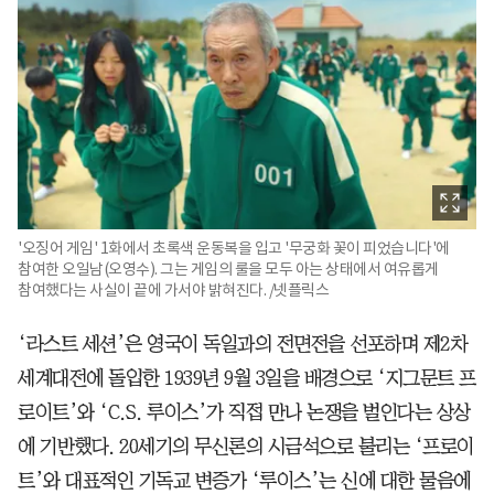
'오징어 게임' 1화에서 초록색 운동복을 입고 '무궁화 꽃이 피었습니다'에
참여한 오일남(오영수). 그는 게임의 룰을 모두 아는 상태에서 여유롭게
참여했다는 사실이 끝에 가서야 밝혀진다. /넷플릭스
‘라스트 세션’은 영국이 독일과의 전면전을 선포하며 제2차
세계대전에 돌입한 1939년 9월 3일을 배경으로 ‘지그문트 프
로이트’와 ‘C.S. 루이스’가 직접 만나 논쟁을 벌인다는 상상
에 기반했다. 20세기의 무신론의 시금석으로 불리는 ‘프로이
트’와 대표적인 기독교 변증가 ‘루이스’는 신에 대한 물음에