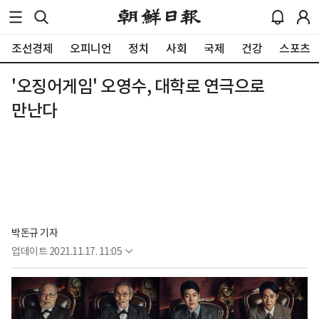
조선경제
오피니언
정치
사회
국제
건강
스포츠
'오징어게임' 오영수, 대학로 연극으로
만난다
박돈규 기자
업데이트
2021.11.17. 11:05